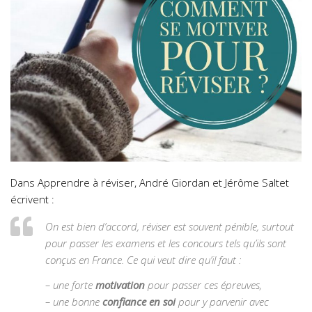
Dans Apprendre à réviser, André Giordan et Jérôme Saltet
écrivent :
On est bien d’accord, réviser est souvent pénible, surtout
pour passer les examens et les concours tels qu’ils sont
conçus en France. Ce qui veut dire qu’il faut :
– une forte
motivation
pour passer ces épreuves,
– une bonne
confiance en soi
pour y parvenir avec