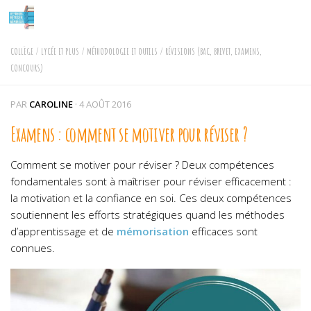
Skip to content
COLLÈGE
/
LYCÉE ET PLUS
/
MÉTHODOLOGIE ET OUTILS
/
RÉVISIONS (BAC, BREVET, EXAMENS,
CONCOURS)
PAR
CAROLINE
·
4 AOÛT 2016
Examens : comment se motiver pour réviser ?
Comment se motiver pour réviser ?
Deux compétences
fondamentales sont à maîtriser pour réviser efficacement :
la motivation et la confiance en soi. Ces deux compétences
soutiennent les efforts stratégiques quand les méthodes
d’apprentissage et de
mémorisation
efficaces sont
connues.