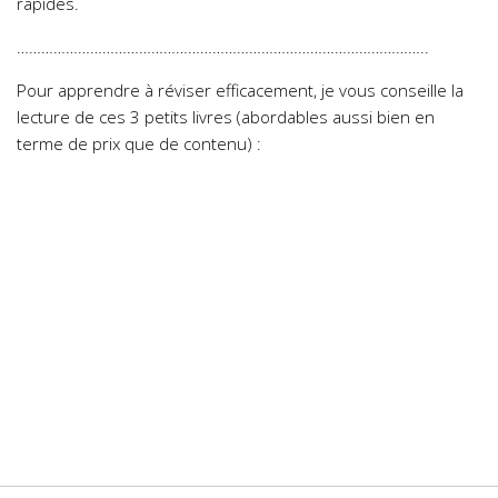
rapides.
………………………………………………………………………………………..
Pour apprendre à réviser efficacement, je vous conseille la
lecture de ces 3 petits livres (abordables aussi bien en
terme de prix que de contenu) :
Apprendre à réviser
– André Giordan et Jérôme Saltet