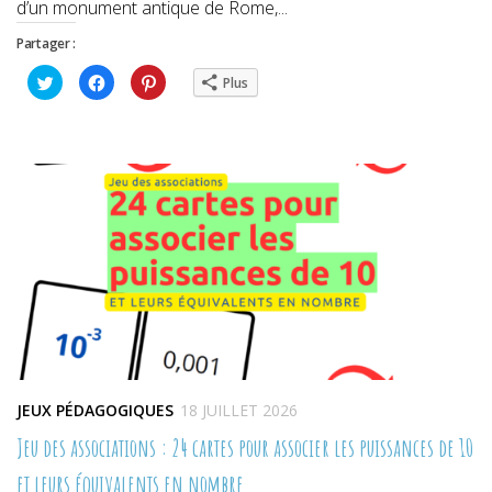
d’un monument antique de Rome,...
Partager :
Cliquez
Cliquez
Cliquez
Plus
pour
pour
pour
partager
partager
partager
sur
sur
sur
Twitter(ouvre
Facebook(ouvre
Pinterest(ouvre
dans
dans
dans
une
une
une
nouvelle
nouvelle
nouvelle
fenêtre)
fenêtre)
fenêtre)
JEUX PÉDAGOGIQUES
18 JUILLET 2026
Jeu des associations : 24 cartes pour associer les puissances de 10
et leurs équivalents en nombre