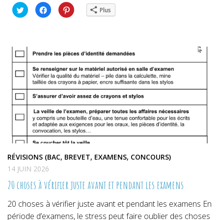
Cliquez
Cliquez
Cliquez
Plus
pour
pour
pour
partager
partager
partager
sur
sur
sur
Twitter(ouvre
Facebook(ouvre
Pinterest(ouvre
dans
dans
dans
une
une
une
nouvelle
nouvelle
nouvelle
fenêtre)
fenêtre)
fenêtre)
RÉVISIONS (BAC, BREVET, EXAMENS, CONCOURS)
14 JUIN 2026
20 choses à vérifier juste avant et pendant les examens
20 choses à vérifier juste avant et pendant les examens En
période d’examens, le stress peut faire oublier des choses