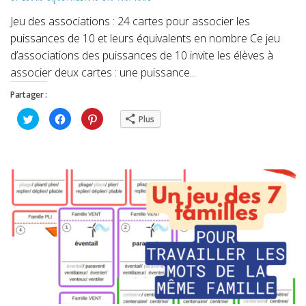
Jeu des associations : 24 cartes pour associer les
puissances de 10 et leurs équivalents en nombre Ce jeu
d’associations des puissances de 10 invite les élèves à
associer deux cartes : une puissance...
Partager :
Cliquez
Cliquez
Cliquez
Plus
pour
pour
pour
partager
partager
partager
sur
sur
sur
Twitter(ouvre
Facebook(ouvre
Pinterest(ouvre
dans
dans
dans
une
une
une
nouvelle
nouvelle
nouvelle
fenêtre)
fenêtre)
fenêtre)