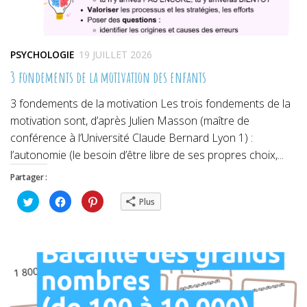
PSYCHOLOGIE
19 JUILLET 2026
3 fondements de la motivation des enfants
3 fondements de la motivation Les trois fondements de la
motivation sont, d’après Julien Masson (maître de
conférence à l’Université Claude Bernard Lyon 1) :
l’autonomie (le besoin d’être libre de ses propres choix,...
Partager :
Cliquez
Cliquez
Cliquez
Plus
pour
pour
pour
partager
partager
partager
sur
sur
sur
Twitter(ouvre
Facebook(ouvre
Pinterest(ouvre
dans
dans
dans
une
une
une
nouvelle
nouvelle
nouvelle
fenêtre)
fenêtre)
fenêtre)