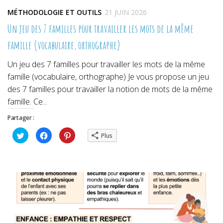
MÉTHODOLOGIE ET OUTILS
21 JUIN 2026
Un jeu des 7 familles pour travailler les mots de la même
famille (vocabulaire, orthographe)
Un jeu des 7 familles pour travailler les mots de la même
famille (vocabulaire, orthographe) Je vous propose un jeu
des 7 familles pour travailler la notion de mots de la même
famille. Ce...
Partager :
Cliquez
Cliquez
Cliquez
Plus
pour
pour
pour
partager
partager
partager
sur
sur
sur
Twitter(ouvre
Facebook(ouvre
Pinterest(ouvre
dans
dans
dans
une
une
une
nouvelle
nouvelle
nouvelle
fenêtre)
fenêtre)
fenêtre)