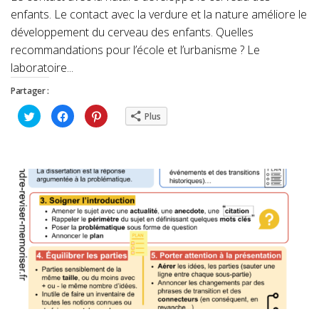
enfants. Le contact avec la verdure et la nature améliore le
développement du cerveau des enfants. Quelles
recommandations pour l’école et l’urbanisme ? Le
laboratoire...
Partager :
Cliquez
Cliquez
Cliquez
Plus
pour
pour
pour
partager
partager
partager
sur
sur
sur
Twitter(ouvre
Facebook(ouvre
Pinterest(ouvre
dans
dans
dans
une
une
une
nouvelle
nouvelle
nouvelle
fenêtre)
fenêtre)
fenêtre)