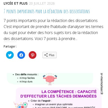
LYCÉE ET PLUS
20 JUILLET 2026
7 points importants pour la rédaction des dissertations
7 points importants pour la rédaction des dissertations
C’est important de prendre l’habitude d’analyser les termes
du sujet pour éviter des hors sujets lors de la rédaction
des dissertations. Voici 7 points à prendre...
Partager :
Cliquez
Cliquez
Cliquez
Plus
pour
pour
pour
partager
partager
partager
sur
sur
sur
Twitter(ouvre
Facebook(ouvre
Pinterest(ouvre
dans
dans
dans
une
une
une
nouvelle
nouvelle
nouvelle
fenêtre)
fenêtre)
fenêtre)