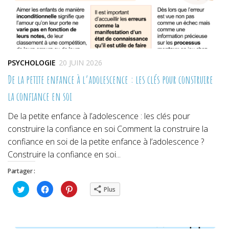
PSYCHOLOGIE
20 JUIN 2026
De la petite enfance à l’adolescence : les clés pour construire
la confiance en soi
De la petite enfance à l’adolescence : les clés pour
construire la confiance en soi Comment la construire la
confiance en soi de la petite enfance à l’adolescence ?
Construire la confiance en soi...
Partager :
Cliquez
Cliquez
Cliquez
Plus
pour
pour
pour
partager
partager
partager
sur
sur
sur
Twitter(ouvre
Facebook(ouvre
Pinterest(ouvre
dans
dans
dans
une
une
une