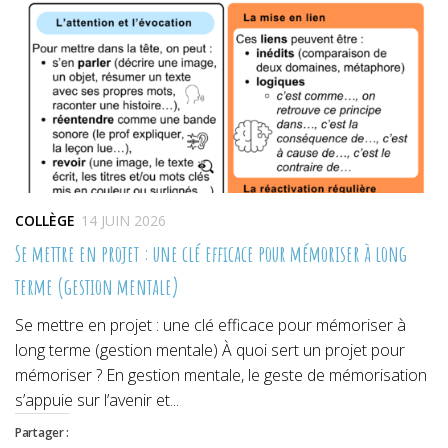
nouvelle
nouvelle
nouvelle
fenêtre)
fenêtre)
fenêtre)
COLLÈGE
14 JUIN 2026
Se mettre en projet : une clé efficace pour mémoriser à long
terme (gestion mentale)
Se mettre en projet : une clé efficace pour mémoriser à
long terme (gestion mentale) À quoi sert un projet pour
mémoriser ? En gestion mentale, le geste de mémorisation
s’appuie sur l’avenir et...
Partager :