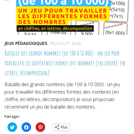
JEUX PÉDAGOGIQUES
18 JUILLET 2026
Bataille des grands nombres (de 100 à 10 000) : un jeu pour
travailler les différentes formes des nombres (en chiffre, en
lettres, décomposition)
Bataille des grands nombres (de 100 à 10 000) : un jeu
pour travailler les différentes formes des nombres (en
chiffre, en lettres, décomposition) Je vous proposais
récemment un jeu de bataille des nombres...
Partager :
Cliquez
Cliquez
Cliquez
Plus
pour
pour
pour
partager
partager
partager