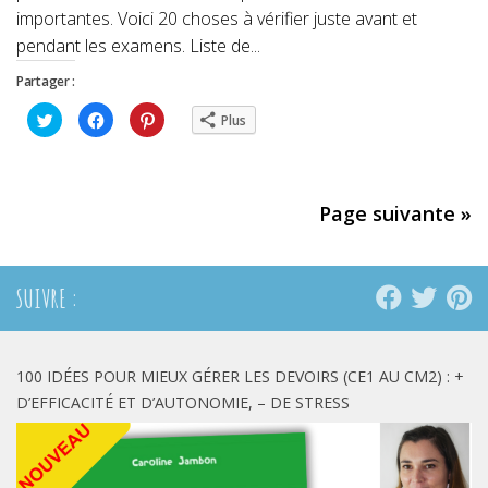
importantes. Voici 20 choses à vérifier juste avant et
pendant les examens. Liste de...
Partager :
Cliquez
Cliquez
Cliquez
Plus
pour
pour
pour
partager
partager
partager
sur
sur
sur
Twitter(ouvre
Facebook(ouvre
Pinterest(ouvre
dans
dans
dans
une
une
une
nouvelle
nouvelle
nouvelle
Page suivante »
fenêtre)
fenêtre)
fenêtre)
SUIVRE :
100 IDÉES POUR MIEUX GÉRER LES DEVOIRS (CE1 AU CM2) : +
D’EFFICACITÉ ET D’AUTONOMIE, – DE STRESS