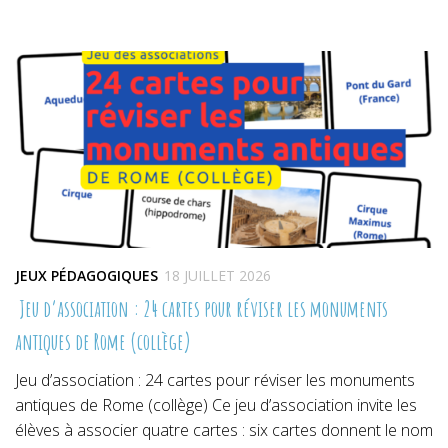
sur
sur
sur
Twitter(ouvre
Facebook(ouvre
Pinterest(ouvre
dans
dans
dans
une
une
une
nouvelle
nouvelle
nouvelle
fenêtre)
fenêtre)
fenêtre)
JEUX PÉDAGOGIQUES
18 JUILLET 2026
Jeu d’association : 24 cartes pour réviser les monuments
antiques de Rome (collège)
Jeu d’association : 24 cartes pour réviser les monuments
antiques de Rome (collège) Ce jeu d’association invite les
élèves à associer quatre cartes : six cartes donnent le nom