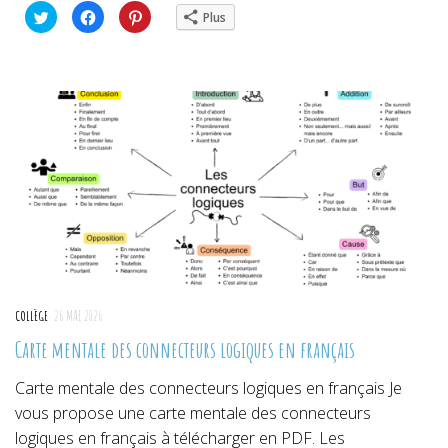
Cliquez
Cliquez
Cliquez
Plus
pour
pour
pour
partager
partager
partager
sur
sur
sur
Twitter(ouvre
Facebook(ouvre
Pinterest(ouvre
dans
dans
dans
une
une
une
nouvelle
nouvelle
nouvelle
fenêtre)
fenêtre)
fenêtre)
COLLÈGE
26 MAI 2026
Carte mentale des connecteurs logiques en français
Carte mentale des connecteurs logiques en français Je
vous propose une carte mentale des connecteurs
logiques en français à télécharger en PDF. Les