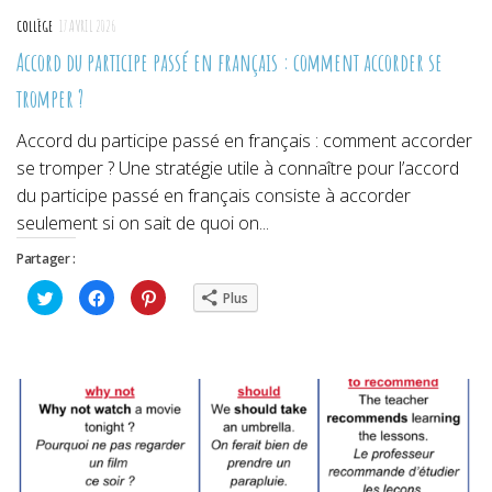
COLLÈGE
17 AVRIL 2026
Accord du participe passé en français : comment accorder se
tromper ?
Accord du participe passé en français : comment accorder
se tromper ? Une stratégie utile à connaître pour l’accord
du participe passé en français consiste à accorder
seulement si on sait de quoi on...
Partager :
Cliquez
Cliquez
Cliquez
Plus
pour
pour
pour
partager
partager
partager
sur
sur
sur
Twitter(ouvre
Facebook(ouvre
Pinterest(ouvre
dans
dans
dans
une
une
une
nouvelle
nouvelle
nouvelle
fenêtre)
fenêtre)
fenêtre)