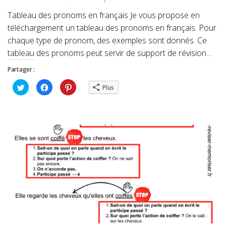
Tableau des pronoms en français Je vous propose en
téléchargement un tableau des pronoms en français. Pour
chaque type de pronom, des exemples sont donnés. Ce
tableau des pronoms peut servir de support de révision...
Partager :
Cliquez
Cliquez
Cliquez
Plus
pour
pour
pour
partager
partager
partager
sur
sur
sur
Twitter(ouvre
Facebook(ouvre
Pinterest(ouvre
dans
dans
dans
une
une
une
nouvelle
nouvelle
nouvelle
fenêtre)
fenêtre)
fenêtre)