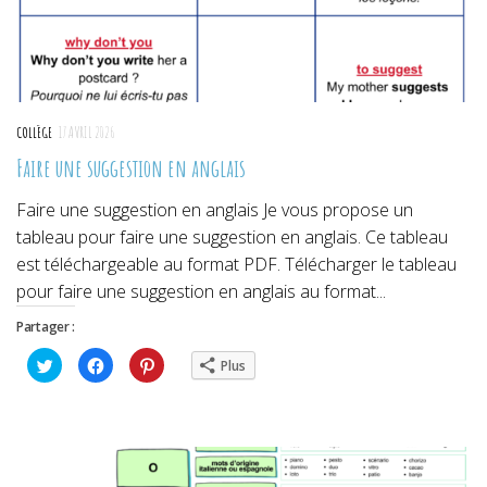
COLLÈGE
17 AVRIL 2026
Faire une suggestion en anglais
Faire une suggestion en anglais Je vous propose un
tableau pour faire une suggestion en anglais. Ce tableau
est téléchargeable au format PDF. Télécharger le tableau
pour faire une suggestion en anglais au format...
Partager :
Cliquez
Cliquez
Cliquez
Plus
pour
pour
pour
partager
partager
partager
sur
sur
sur
Twitter(ouvre
Facebook(ouvre
Pinterest(ouvre
dans
dans
dans
une
une
une
nouvelle
nouvelle
nouvelle
fenêtre)
fenêtre)
fenêtre)