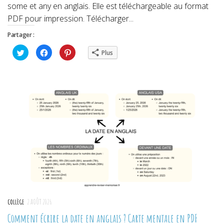
some et any en anglais. Elle est téléchargeable au format
PDF pour impression. Télécharger...
Partager :
Cliquez
Cliquez
Cliquez
Plus
pour
pour
pour
partager
partager
partager
sur
sur
sur
Twitter(ouvre
Facebook(ouvre
Pinterest(ouvre
dans
dans
dans
une
une
une
nouvelle
nouvelle
nouvelle
fenêtre)
fenêtre)
fenêtre)
COLLÈGE
2 AOÛT 2026
Comment écrire la date en anglais ? Carte mentale en PDF