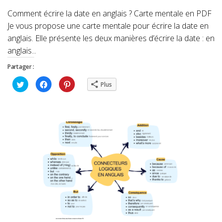
Comment écrire la date en anglais ? Carte mentale en PDF
Je vous propose une carte mentale pour écrire la date en
anglais. Elle présente les deux manières d’écrire la date : en
anglais...
Partager :
Cliquez
Cliquez
Cliquez
Plus
pour
pour
pour
partager
partager
partager
sur
sur
sur
Twitter(ouvre
Facebook(ouvre
Pinterest(ouvre
dans
dans
dans
une
une
une
nouvelle
nouvelle
nouvelle
fenêtre)
fenêtre)
fenêtre)