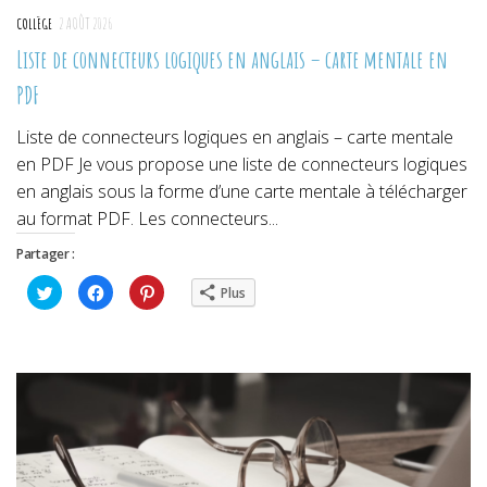
COLLÈGE
2 AOÛT 2026
Liste de connecteurs logiques en anglais – carte mentale en
PDF
Liste de connecteurs logiques en anglais – carte mentale
en PDF Je vous propose une liste de connecteurs logiques
en anglais sous la forme d’une carte mentale à télécharger
au format PDF. Les connecteurs...
Partager :
Cliquez
Cliquez
Cliquez
Plus
pour
pour
pour
partager
partager
partager
sur
sur
sur
Twitter(ouvre
Facebook(ouvre
Pinterest(ouvre
dans
dans
dans
une
une
une
nouvelle
nouvelle
nouvelle
fenêtre)
fenêtre)
fenêtre)