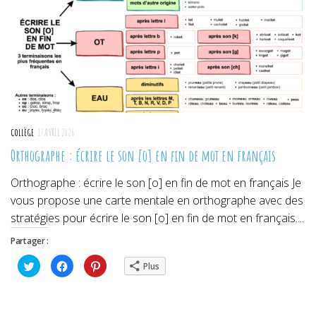
COLLÈGE
17 AVRIL 2026
Orthographe : écrire le son [o] en fin de mot en français
Orthographe : écrire le son [o] en fin de mot en français Je
vous propose une carte mentale en orthographe avec des
stratégies pour écrire le son [o] en fin de mot en français....
Partager :
Cliquez
Cliquez
Cliquez
Plus
pour
pour
pour
partager
partager
partager
sur
sur
sur
Twitter(ouvre
Facebook(ouvre
Pinterest(ouvre
dans
dans
dans
une
une
une