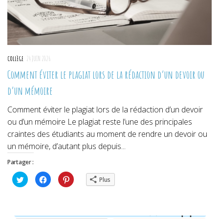
COLLÈGE
24 JUIN 2026
Comment éviter le plagiat lors de la rédaction d’un devoir ou
d’un mémoire
Comment éviter le plagiat lors de la rédaction d’un devoir
ou d’un mémoire Le plagiat reste l’une des principales
craintes des étudiants au moment de rendre un devoir ou
un mémoire, d’autant plus depuis...
Partager :
Cliquez
Cliquez
Cliquez
Plus
pour
pour
pour
partager
partager
partager
sur
sur
sur
Twitter(ouvre
Facebook(ouvre
Pinterest(ouvre
dans
dans
dans
une
une
une
nouvelle
nouvelle
nouvelle