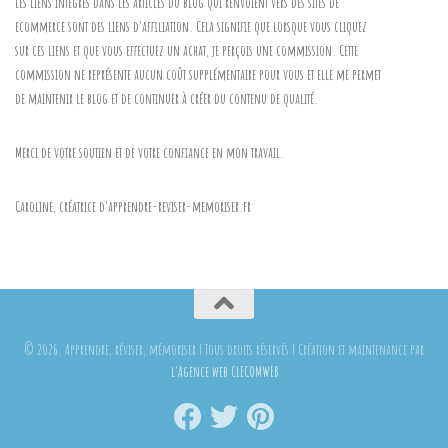
Les liens intégrés dans les articles du blog qui renvoient vers des sites de
ecommerce sont des liens d'affiliation. Cela signifie que lorsque vous cliquez
sur ces liens et que vous effectuez un achat, je perçois une commission. Cette
commission ne représente aucun coût supplémentaire pour vous et elle me permet
de maintenir le blog et de continuer à créer du contenu de qualité.
Merci de votre soutien et de votre confiance en mon travail.
Caroline, créatrice d'apprendre-reviser-memoriser.fr
© 2026. Apprendre, réviser, mémoriser | Tous droits réservés | Création et maintenance par
l'Agence web CLECOMWEB