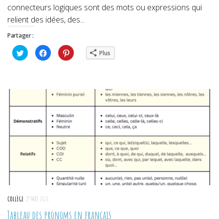
connecteurs logiques sont des mots ou expressions qui
relient des idées, des...
Partager :
Cliquez
Cliquez
Cliquez
Plus
pour
pour
pour
partager
partager
partager
sur
sur
sur
Twitter(ouvre
Facebook(ouvre
Pinterest(ouvre
dans
dans
dans
une
une
une
nouvelle
nouvelle
nouvelle
fenêtre)
fenêtre)
fenêtre)
COLLÈGE
19 MAI 2026
Tableau des pronoms en français