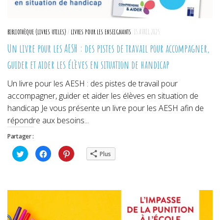
BIBLIOTHÈQUE (LIVRES UTILES)
/
LIVRES POUR LES ENSEIGNANTS
15 AVRIL 2025
Un livre pour les AESH : des pistes de travail pour accompagner,
guider et aider les élèves en situation de handicap
Un livre pour les AESH : des pistes de travail pour
accompagner, guider et aider les élèves en situation de
handicap Je vous présente un livre pour les AESH afin de
répondre aux besoins...
Partager :
Cliquez
Cliquez
Cliquez
Plus
pour
pour
pour
partager
partager
partager
sur
sur
sur
Twitter(ouvre
Facebook(ouvre
Pinterest(ouvre
dans
dans
dans
une
une
une
nouvelle
nouvelle
nouvelle
fenêtre)
fenêtre)
fenêtre)