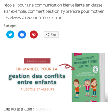
l’école : pour une communication bienveillante en classe
Par exemple, comment peut-on s’y prendre pour motiver
les élèves à réussir à l’école, alors...
Partager :
Cliquez
Cliquez
Cliquez
Plus
pour
pour
pour
partager
partager
partager
sur
sur
sur
Twitter(ouvre
Facebook(ouvre
Pinterest(ouvre
dans
dans
dans
une
une
une
nouvelle
nouvelle
nouvelle
fenêtre)
fenêtre)
fenêtre)
LIVRES POUR LES ENSEIGNANTS
1 OCTOBRE 2025