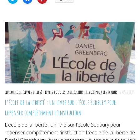
pour
pour
pour
partager
partager
partager
sur
sur
sur
Twitter(ouvre
Facebook(ouvre
Pinterest(ouvre
dans
dans
dans
une
une
une
nouvelle
nouvelle
nouvelle
fenêtre)
fenêtre)
fenêtre)
BIBLIOTHÈQUE (LIVRES UTILES)
/
LIVRES POUR LES ENSEIGNANTS
/
LIVRES POUR LES PARENTS
6 MARS 2025
L’école de la liberté : un livre sur l’école Sudbury pour
repenser complètement l’instruction
L’école de la liberté : un livre sur l’école Sudbury pour
repenser complètement l’instruction L’école de la liberté de