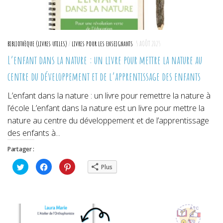
BIBLIOTHÈQUE (LIVRES UTILES)
/
LIVRES POUR LES ENSEIGNANTS
5 AOÛT 2025
L’enfant dans la nature : un livre pour mettre la nature au
centre du développement et de l’apprentissage des enfants
L’enfant dans la nature : un livre pour remettre la nature à
l’école L’enfant dans la nature est un livre pour mettre la
nature au centre du développement et de l’apprentissage
des enfants à...
Partager :
Cliquez
Cliquez
Cliquez
Plus
pour
pour
pour
partager
partager
partager
sur
sur
sur
Twitter(ouvre
Facebook(ouvre
Pinterest(ouvre
dans
dans
dans
une
une
une
nouvelle
nouvelle
nouvelle
fenêtre)
fenêtre)
fenêtre)