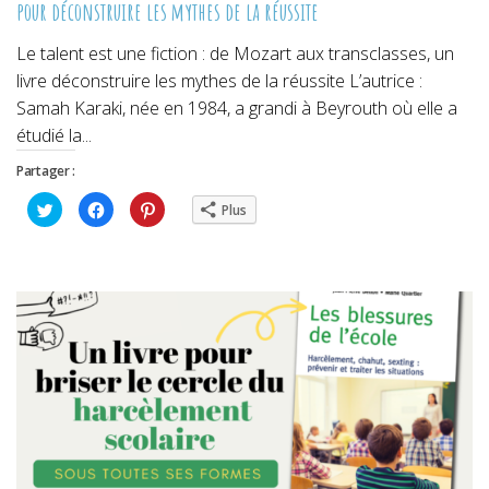
pour déconstruire les mythes de la réussite
Le talent est une fiction : de Mozart aux transclasses, un
livre déconstruire les mythes de la réussite L’autrice :
Samah Karaki, née en 1984, a grandi à Beyrouth où elle a
étudié la...
Partager :
Cliquez
Cliquez
Cliquez
Plus
pour
pour
pour
partager
partager
partager
sur
sur
sur
Twitter(ouvre
Facebook(ouvre
Pinterest(ouvre
dans
dans
dans
une
une
une
nouvelle
nouvelle
nouvelle
fenêtre)
fenêtre)
fenêtre)