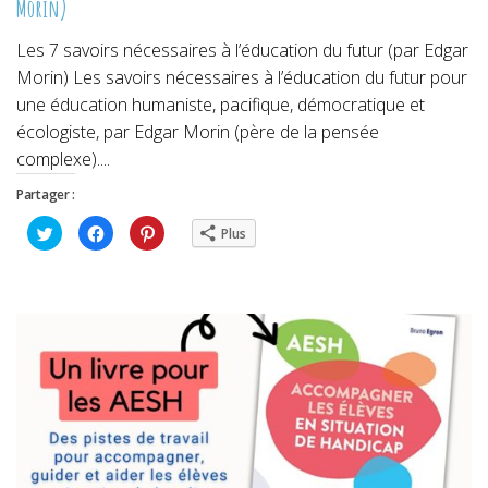
Morin)
Les 7 savoirs nécessaires à l’éducation du futur (par Edgar
Morin) Les savoirs nécessaires à l’éducation du futur pour
une éducation humaniste, pacifique, démocratique et
écologiste, par Edgar Morin (père de la pensée
complexe)....
Partager :
Cliquez
Cliquez
Cliquez
Plus
pour
pour
pour
partager
partager
partager
sur
sur
sur
Twitter(ouvre
Facebook(ouvre
Pinterest(ouvre
dans
dans
dans
une
une
une
nouvelle
nouvelle
nouvelle
fenêtre)
fenêtre)
fenêtre)