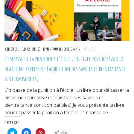
BIBLIOTHÈQUE (LIVRES UTILES)
/
LIVRES POUR LES ENSEIGNANTS
6 MARS 2025
L’impasse de la punition à l’école : un livre pour dépasser la
discipline répressive (acquisition des savoirs et bientraitance
sont compatibles)
L’impasse de la punition à l’école : un livre pour dépasser la
discipline répressive (acquisition des savoirs et
bientraitance sont compatibles) Je vous présente un livre
pour dépasser la punition à l’école: L’impasse de...
Partager :
Cliquez
Cliquez
Cliquez
Plus