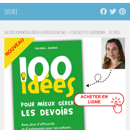
SUIVRE :
100 IDÉES POUR MIEUX GÉRER LES DEVOIRS (CE1 AU CM2) : + D’EFFICACITÉ ET D’AUTONOMIE, – DE STRESS