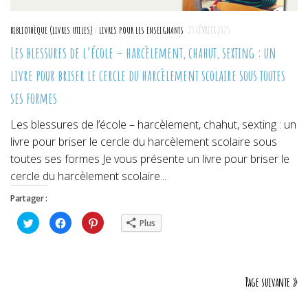
BIBLIOTHÈQUE (LIVRES UTILES)
/
LIVRES POUR LES ENSEIGNANTS
25 FÉVRIER 2025
Les blessures de l’école – harcèlement, chahut, sexting : un
livre pour briser le cercle du harcèlement scolaire sous toutes
ses formes
Les blessures de l’école – harcèlement, chahut, sexting : un
livre pour briser le cercle du harcèlement scolaire sous
toutes ses formes Je vous présente un livre pour briser le
cercle du harcèlement scolaire...
Partager :
Cliquez
Cliquez
Cliquez
Plus
pour
pour
pour
partager
partager
partager
sur
sur
sur
Twitter(ouvre
Facebook(ouvre
Pinterest(ouvre
dans
dans
dans
une
une
une
nouvelle
nouvelle
nouvelle
Page suivante »
fenêtre)
fenêtre)
fenêtre)