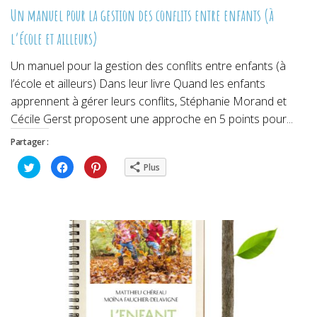
Un manuel pour la gestion des conflits entre enfants (à
l’école et ailleurs)
Un manuel pour la gestion des conflits entre enfants (à
l’école et ailleurs) Dans leur livre Quand les enfants
apprennent à gérer leurs conflits, Stéphanie Morand et
Cécile Gerst proposent une approche en 5 points pour...
Partager :
Cliquez
Cliquez
Cliquez
Plus
pour
pour
pour
partager
partager
partager
sur
sur
sur
Twitter(ouvre
Facebook(ouvre
Pinterest(ouvre
dans
dans
dans
une
une
une
nouvelle
nouvelle
nouvelle
fenêtre)
fenêtre)
fenêtre)