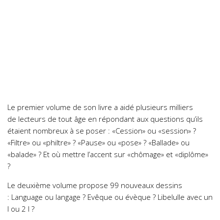
Le premier volume de son livre a aidé plusieurs milliers
de lecteurs de tout âge en répondant aux questions qu’ils
étaient nombreux à se poser : «Cession» ou «session» ?
«Filtre» ou «philtre» ? «Pause» ou «pose» ? «Ballade» ou
«balade» ? Et où mettre l’accent sur «chômage» et «diplôme»
?
Le deuxième volume propose 99 nouveaux dessins
: Language ou langage ? Evêque ou évèque ? Libelulle avec un
l ou 2 l ?