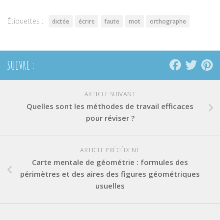
nouvelle
nouvelle
nouvelle
fenêtre)
fenêtre)
fenêtre)
Étiquettes :
dictée
écrire
faute
mot
orthographe
SUIVRE :
ARTICLE SUIVANT
Quelles sont les méthodes de travail efficaces
pour réviser ?
ARTICLE PRÉCÉDENT
Carte mentale de géométrie : formules des
périmètres et des aires des figures géométriques
usuelles