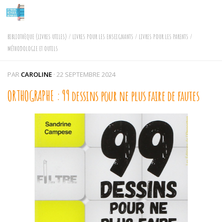
Skip to content
BIBLIOTHÈQUE (LIVRES UTILES)
/
LIVRES POUR LES ENSEIGNANTS
/
LIVRES POUR LES PARENTS
/
MÉTHODOLOGIE ET OUTILS
PAR
CAROLINE
·
22 SEPTEMBRE 2024
ORTHOGRAPHE : 99 dessins pour ne plus faire de fautes