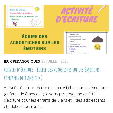
dans
dans
dans
une
une
une
nouvelle
nouvelle
nouvelle
fenêtre)
fenêtre)
fenêtre)
JEUX PÉDAGOGIQUES
23 JUILLET 2025
Activité d’écriture : écrire des acrostiches sur les émotions
(enfants de 8 ans et +)
Activité d’écriture : écrire des acrostiches sur les émotions
(enfants de 8 ans et +) Je vous propose une activité
d’écriture pour les enfants de 8 ans et + (les adolescents
et adultes pourront...