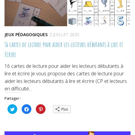
JEUX PÉDAGOGIQUES
2 JUILLET 2025
16 cartes de lecture pour aider les lecteurs débutants à lire et
écrire
16 cartes de lecture pour aider les lecteurs débutants à
lire et écrire Je vous propose des cartes de lecture pour
aider les lecteurs débutants à lire et écrire (CP et lecteurs
en difficulté...
Partager :
Cliquez
Cliquez
Cliquez
Plus
pour
pour
pour
partager
partager
partager
sur
sur
sur
Twitter(ouvre
Facebook(ouvre
Pinterest(ouvre
dans
dans
dans
une
une
une
nouvelle
nouvelle
nouvelle