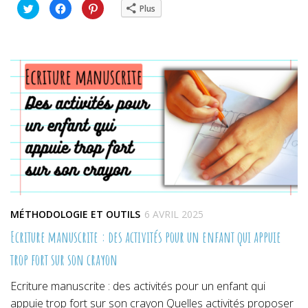
Cliquez
Cliquez
Cliquez
Plus
pour
pour
pour
partager
partager
partager
sur
sur
sur
Twitter(ouvre
Facebook(ouvre
Pinterest(ouvre
dans
dans
dans
une
une
une
nouvelle
nouvelle
nouvelle
fenêtre)
fenêtre)
fenêtre)
MÉTHODOLOGIE ET OUTILS
6 AVRIL 2025
Ecriture manuscrite : des activités pour un enfant qui appuie
trop fort sur son crayon
Ecriture manuscrite : des activités pour un enfant qui
appuie trop fort sur son crayon Quelles activités proposer