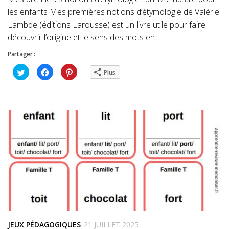
les enfants Mes premières notions d’étymologie de Valérie
Lambde (éditions Larousse) est un livre utile pour faire
découvrir l’origine et le sens des mots en...
Partager :
Cliquez
Cliquez
Cliquez
Plus
pour
pour
pour
partager
partager
partager
sur
sur
sur
Twitter(ouvre
Facebook(ouvre
Pinterest(ouvre
dans
dans
dans
une
une
une
nouvelle
nouvelle
nouvelle
fenêtre)
fenêtre)
fenêtre)
JEUX PÉDAGOGIQUES
21 JUILLET 2025