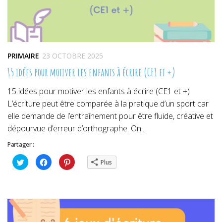
PRIMAIRE
23 OCTOBRE 2025
15 idées pour motiver les enfants à écrire (CE1 et +)
15 idées pour motiver les enfants à écrire (CE1 et +)
L’écriture peut être comparée à la pratique d’un sport car
elle demande de l’entraînement pour être fluide, créative et
dépourvue d’erreur d’orthographe. On...
Partager :
Cliquez
Cliquez
Cliquez
Plus
pour
pour
pour
partager
partager
partager
sur
sur
sur
Twitter(ouvre
Facebook(ouvre
Pinterest(ouvre
dans
dans
dans
une
une
une
nouvelle
nouvelle
nouvelle
fenêtre)
fenêtre)
fenêtre)