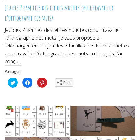
Jeu des 7 familles des lettres muettes (pour travailler
l’orthographe des mots)
Jeu des 7 familles des lettres muettes (pour travailler
l’orthographe des mots) Je vous propose en
téléchargement un jeu des 7 familles des lettres muettes
pour travailler l’orthographe des mots en français. J’ai
conçu...
Partager :
Cliquez
Cliquez
Cliquez
Plus
pour
pour
pour
partager
partager
partager
sur
sur
sur
Twitter(ouvre
Facebook(ouvre
Pinterest(ouvre
dans
dans
dans
une
une
une
nouvelle
nouvelle
nouvelle
fenêtre)
fenêtre)
fenêtre)