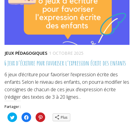
JEUX PÉDAGOGIQUES
1 OCTOBRE 2025
6 jeux d’écriture pour favoriser l’expression écrite des enfants
6 jeux d’écriture pour favoriser l’expression écrite des
enfants Selon le niveau des enfants, on pourra modifier les
consignes de chacun de ces jeux d’expression écrite
(rédiger des textes de 3 à 20 lignes...
Partager :
Cliquez
Cliquez
Cliquez
Plus
pour
pour
pour
partager
partager
partager
sur
sur
sur
Twitter(ouvre
Facebook(ouvre
Pinterest(ouvre