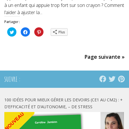
à un enfant qui appuie trop fort sur son crayon ? Comment
l’aider à ajuster la...
Partager :
Cliquez
Cliquez
Cliquez
Plus
pour
pour
pour
partager
partager
partager
sur
sur
sur
Twitter(ouvre
Facebook(ouvre
Pinterest(ouvre
dans
dans
dans
une
une
une
nouvelle
nouvelle
nouvelle
Page suivante »
fenêtre)
fenêtre)
fenêtre)
SUIVRE :
100 IDÉES POUR MIEUX GÉRER LES DEVOIRS (CE1 AU CM2) : +
D’EFFICACITÉ ET D’AUTONOMIE, – DE STRESS