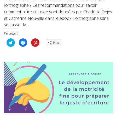
l’orthographe ? Ces recommandations pour savoir
comment relire un texte sont données par Charlotte Dejey
et Catherine Nouvelle dans le ebook L’orthographe sans
se casser la...
Partager :
Cliquez
Cliquez
Cliquez
Plus
pour
pour
pour
partager
partager
partager
sur
sur
sur
Twitter(ouvre
Facebook(ouvre
Pinterest(ouvre
dans
dans
dans
une
une
une
nouvelle
nouvelle
nouvelle
fenêtre)
fenêtre)
fenêtre)