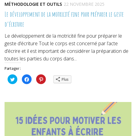
MÉTHODOLOGIE ET OUTILS
22 NOVEMBRE 2025
Le développement de la motricité fine pour préparer le geste
d’écriture
Le développement de la motricité fine pour préparer le
geste d’écriture Tout le corps est concerné par l’acte
d’écrire et il est important de considérer la préparation de
toutes les parties du corps dans...
Partager :
Cliquez
Cliquez
Cliquez
Plus
pour
pour
pour
partager
partager
partager
sur
sur
sur
Twitter(ouvre
Facebook(ouvre
Pinterest(ouvre
dans
dans
dans
une
une
une
nouvelle
nouvelle
nouvelle
fenêtre)
fenêtre)
fenêtre)