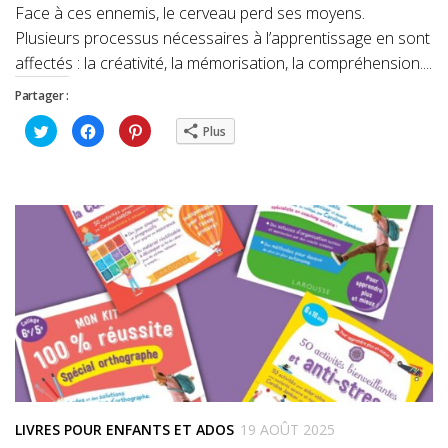
Face à ces ennemis, le cerveau perd ses moyens.
Plusieurs processus nécessaires à l’apprentissage en sont
affectés : la créativité, la mémorisation, la compréhension....
Partager :
Cliquez
Cliquez
Cliquez
Plus
pour
pour
pour
partager
partager
partager
sur
sur
sur
Twitter(ouvre
Facebook(ouvre
Pinterest(ouvre
dans
dans
dans
une
une
une
nouvelle
nouvelle
nouvelle
fenêtre)
fenêtre)
fenêtre)
LIVRES POUR ENFANTS ET ADOS
19 AOÛT 2025