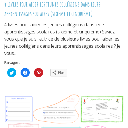
4 livres pour aider les jeunes collégiens dans leurs
apprentissages scolaires (sixième et cinquième)
4 livres pour aider les jeunes collégiens dans leurs
apprentissages scolaires (sixième et cinquième) Saviez-
vous que je suis l’autrice de plusieurs livres pour aider les
jeunes collégiens dans leurs apprentissages scolaires ? Je
vous...
Partager :
Cliquez
Cliquez
Cliquez
Plus
pour
pour
pour
partager
partager
partager
sur
sur
sur
Twitter(ouvre
Facebook(ouvre
Pinterest(ouvre
dans
dans
dans
une
une
une
nouvelle
nouvelle
nouvelle
fenêtre)
fenêtre)
fenêtre)