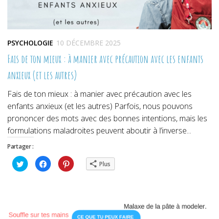
PSYCHOLOGIE
10 DÉCEMBRE 2025
Fais de ton mieux : à manier avec précaution avec les enfants
anxieux (et les autres)
Fais de ton mieux : à manier avec précaution avec les
enfants anxieux (et les autres) Parfois, nous pouvons
prononcer des mots avec des bonnes intentions, mais les
formulations maladroites peuvent aboutir à l’inverse...
Partager :
Cliquez
Cliquez
Cliquez
Plus
pour
pour
pour
partager
partager
partager
sur
sur
sur
Twitter(ouvre
Facebook(ouvre
Pinterest(ouvre
dans
dans
dans
une
une
une
nouvelle
nouvelle
nouvelle
fenêtre)
fenêtre)
fenêtre)