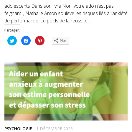
adolescents Dans son livre Non, votre ado n’est pas
feignant !, Nathalie Anton soulève les risques liés à l’anxiété
de performance. Le poids de la réussite,...
Partager :
Cliquez
Cliquez
Cliquez
Plus
pour
pour
pour
partager
partager
partager
sur
sur
sur
Twitter(ouvre
Facebook(ouvre
Pinterest(ouvre
dans
dans
dans
une
une
une
nouvelle
nouvelle
nouvelle
fenêtre)
fenêtre)
fenêtre)
PSYCHOLOGIE
11 DÉCEMBRE 2025