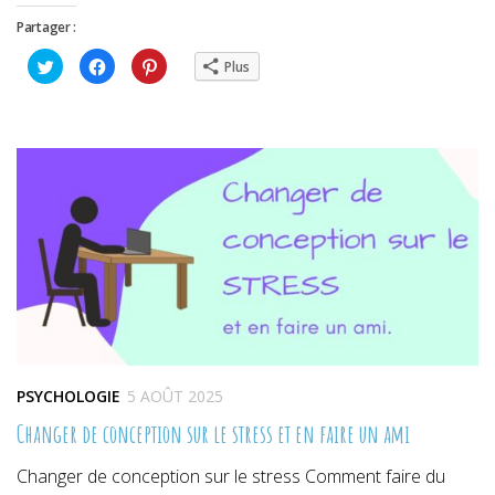
Partager :
Cliquez
Cliquez
Cliquez
Plus
pour
pour
pour
partager
partager
partager
sur
sur
sur
Twitter(ouvre
Facebook(ouvre
Pinterest(ouvre
dans
dans
dans
une
une
une
nouvelle
nouvelle
nouvelle
fenêtre)
fenêtre)
fenêtre)
PSYCHOLOGIE
5 AOÛT 2025
Changer de conception sur le stress et en faire un ami
Changer de conception sur le stress Comment faire du