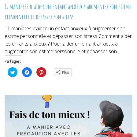
11 manières d’aider un enfant anxieux à augmenter son estime
personnelle et dépasser son stress
11 manières d’aider un enfant anxieux à augmenter son
estime personnelle et dépasser son stress Comment aider
les enfants anxieux ? Pour aider un enfant anxieux à
augmenter son estime personnelle et dépasser son...
Partager :
Cliquez
Cliquez
Cliquez
Plus
pour
pour
pour
partager
partager
partager
sur
sur
sur
Twitter(ouvre
Facebook(ouvre
Pinterest(ouvre
dans
dans
dans
une
une
une
nouvelle
nouvelle
nouvelle
fenêtre)
fenêtre)
fenêtre)