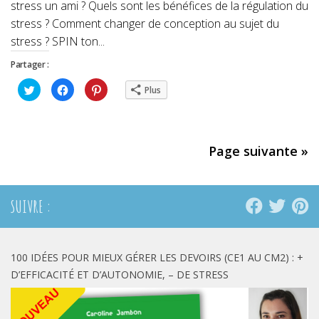
stress un ami ? Quels sont les bénéfices de la régulation du
stress ? Comment changer de conception au sujet du
stress ? SPIN ton...
Partager :
Cliquez
Cliquez
Cliquez
Plus
pour
pour
pour
partager
partager
partager
sur
sur
sur
Twitter(ouvre
Facebook(ouvre
Pinterest(ouvre
dans
dans
dans
une
une
une
nouvelle
nouvelle
nouvelle
Page suivante »
fenêtre)
fenêtre)
fenêtre)
SUIVRE :
100 IDÉES POUR MIEUX GÉRER LES DEVOIRS (CE1 AU CM2) : +
D’EFFICACITÉ ET D’AUTONOMIE, – DE STRESS