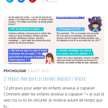
pour
pour
pour
partager
partager
partager
sur
sur
sur
Twitter(ouvre
Facebook(ouvre
Pinterest(ouvre
dans
dans
dans
une
une
une
nouvelle
nouvelle
nouvelle
fenêtre)
fenêtre)
fenêtre)
PSYCHOLOGIE
5 AOÛT 2025
12 phrases pour aider les enfants anxieux à s’apaiser
12 phrases pour aider les enfants anxieux à s’apaiser
Comment aider les enfants anxieux à s’apaiser ? « Je suis là
avec toi, tu es en sécurité. Je resterai autant de temps que
tu...