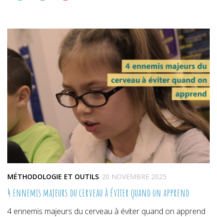
partager
partager
partager
sur
sur
sur
Twitter(ouvre
Facebook(ouvre
Pinterest(ouvre
dans
dans
dans
une
une
une
nouvelle
nouvelle
nouvelle
fenêtre)
fenêtre)
fenêtre)
MÉTHODOLOGIE ET OUTILS
20 NOVEMBRE 2025
4 ennemis majeurs du cerveau à éviter quand on apprend
4 ennemis majeurs du cerveau à éviter quand on apprend