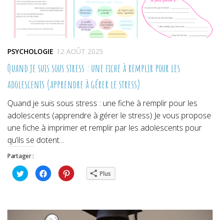
PSYCHOLOGIE
12 AOÛT 2025
Quand je suis sous stress : une fiche à remplir pour les
adolescents (apprendre à gérer le stress)
Quand je suis sous stress : une fiche à remplir pour les
adolescents (apprendre à gérer le stress) Je vous propose
une fiche à imprimer et remplir par les adolescents pour
qu’ils se dotent...
Partager :
Cliquez
Cliquez
Cliquez
Plus
pour
pour
pour
partager
partager
partager
sur
sur
sur
Twitter(ouvre
Facebook(ouvre
Pinterest(ouvre
dans
dans
dans
une
une
une
nouvelle
nouvelle
nouvelle
fenêtre)
fenêtre)
fenêtre)