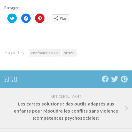
Partager :
Cliquez
Cliquez
Cliquez
Plus
pour
pour
pour
partager
partager
partager
sur
sur
sur
Twitter(ouvre
Facebook(ouvre
Pinterest(ouvre
dans
dans
dans
une
une
une
nouvelle
nouvelle
nouvelle
fenêtre)
fenêtre)
fenêtre)
Étiquettes :
confiance en soi
stress
SUIVRE :
ARTICLE SUIVANT
Les cartes solutions : des outils adaptés aux
enfants pour résoudre les conflits sans violence
(compétences psychosociales)