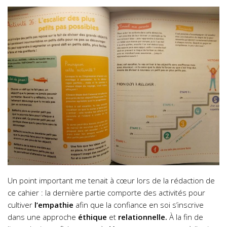
Un point important me tenait à cœur lors de la rédaction de
ce cahier : la dernière partie comporte des activités pour
cultiver
l’empathie
afin que la confiance en soi s’inscrive
dans une approche
éthique
et
relationnelle.
À la fin de