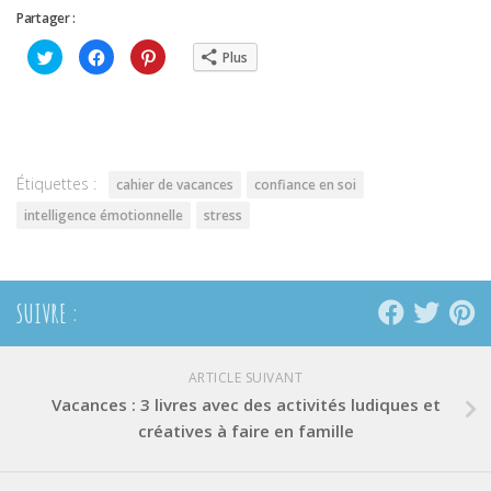
Partager :
Cliquez
Cliquez
Cliquez
Plus
pour
pour
pour
partager
partager
partager
sur
sur
sur
Twitter(ouvre
Facebook(ouvre
Pinterest(ouvre
dans
dans
dans
une
une
une
nouvelle
nouvelle
nouvelle
fenêtre)
fenêtre)
fenêtre)
Étiquettes :
cahier de vacances
confiance en soi
intelligence émotionnelle
stress
SUIVRE :
ARTICLE SUIVANT
Vacances : 3 livres avec des activités ludiques et
créatives à faire en famille