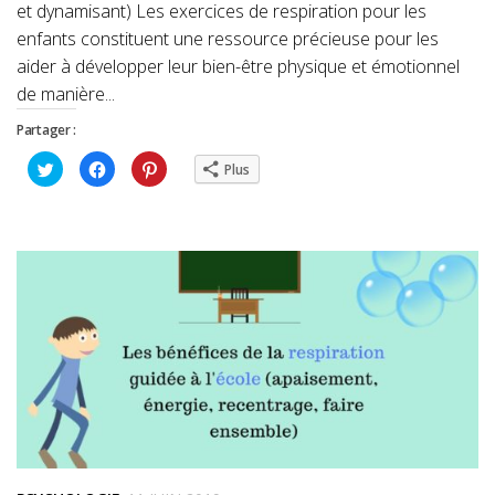
et dynamisant) Les exercices de respiration pour les
enfants constituent une ressource précieuse pour les
aider à développer leur bien-être physique et émotionnel
de manière...
Partager :
Cliquez
Cliquez
Cliquez
Plus
pour
pour
pour
partager
partager
partager
sur
sur
sur
Twitter(ouvre
Facebook(ouvre
Pinterest(ouvre
dans
dans
dans
une
une
une
nouvelle
nouvelle
nouvelle
fenêtre)
fenêtre)
fenêtre)