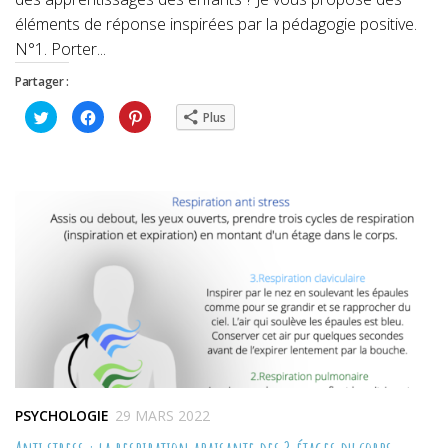
éléments de réponse inspirées par la pédagogie positive.
N°1. Porter...
Partager :
Cliquez
Cliquez
Cliquez
Plus
pour
pour
pour
partager
partager
partager
sur
sur
sur
Twitter(ouvre
Facebook(ouvre
Pinterest(ouvre
dans
dans
dans
une
une
une
nouvelle
nouvelle
nouvelle
fenêtre)
fenêtre)
fenêtre)
PSYCHOLOGIE
29 MARS 2022