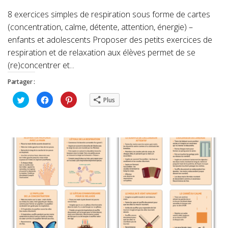
8 exercices simples de respiration sous forme de cartes
(concentration, calme, détente, attention, énergie) –
enfants et adolescents Proposer des petits exercices de
respiration et de relaxation aux élèves permet de se
(re)concentrer et...
Partager :
Cliquez
Cliquez
Cliquez
Plus
pour
pour
pour
partager
partager
partager
sur
sur
sur
Twitter(ouvre
Facebook(ouvre
Pinterest(ouvre
dans
dans
dans
une
une
une
nouvelle
nouvelle
nouvelle
fenêtre)
fenêtre)
fenêtre)