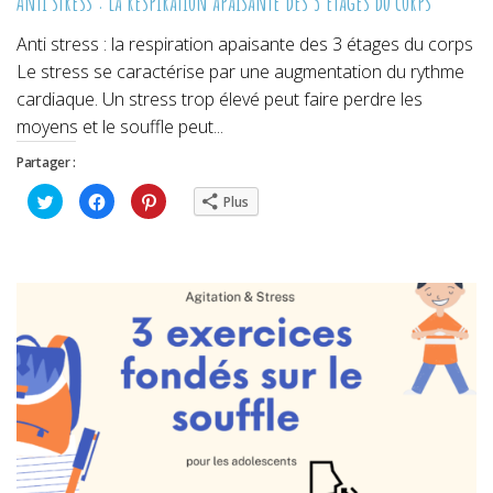
Anti stress : la respiration apaisante des 3 étages du corps
Anti stress : la respiration apaisante des 3 étages du corps
Le stress se caractérise par une augmentation du rythme
cardiaque. Un stress trop élevé peut faire perdre les
moyens et le souffle peut...
Partager :
Cliquez
Cliquez
Cliquez
Plus
pour
pour
pour
partager
partager
partager
sur
sur
sur
Twitter(ouvre
Facebook(ouvre
Pinterest(ouvre
dans
dans
dans
une
une
une
nouvelle
nouvelle
nouvelle
fenêtre)
fenêtre)
fenêtre)