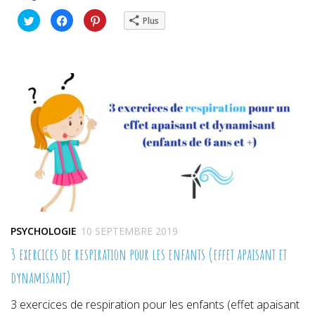
Cliquez
Cliquez
Cliquez
Plus
pour
pour
pour
partager
partager
partager
sur
sur
sur
Twitter(ouvre
Facebook(ouvre
Pinterest(ouvre
dans
dans
dans
une
une
une
nouvelle
nouvelle
nouvelle
fenêtre)
fenêtre)
fenêtre)
PSYCHOLOGIE
10 SEPTEMBRE 2019
3 exercices de respiration pour les enfants (effet apaisant et
dynamisant)
3 exercices de respiration pour les enfants (effet apaisant