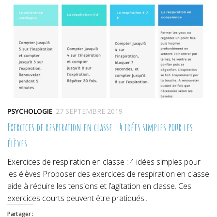
nouvelle
nouvelle
nouvelle
fenêtre)
fenêtre)
fenêtre)
PSYCHOLOGIE
27 SEPTEMBRE 2019
Exercices de respiration en classe : 4 idées simples pour les
élèves
Exercices de respiration en classe : 4 idées simples pour
les élèves Proposer des exercices de respiration en classe
aide à réduire les tensions et l’agitation en classe. Ces
exercices courts peuvent être pratiqués...
Partager :