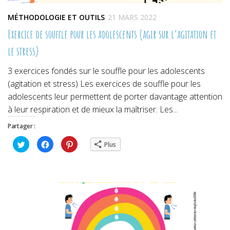
MÉTHODOLOGIE ET OUTILS
21 MARS 2022
Exercice de souffle pour les adolescents (agir sur l’agitation et
le stress)
3 exercices fondés sur le souffle pour les adolescents
(agitation et stress) Les exercices de souffle pour les
adolescents leur permettent de porter davantage attention
à leur respiration et de mieux la maîtriser. Les...
Partager :
Cliquez
Cliquez
Cliquez
Plus
pour
pour
pour
partager
partager
partager
sur
sur
sur
Twitter(ouvre
Facebook(ouvre
Pinterest(ouvre
dans
dans
dans
une
une
une
nouvelle
nouvelle
nouvelle
fenêtre)
fenêtre)
fenêtre)