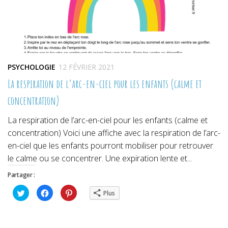
PSYCHOLOGIE
12 FÉVRIER 2021
La respiration de l’arc-en-ciel pour les enfants (calme et
concentration)
La respiration de l’arc-en-ciel pour les enfants (calme et
concentration) Voici une affiche avec la respiration de l’arc-
en-ciel que les enfants pourront mobiliser pour retrouver
le calme ou se concentrer. Une expiration lente et...
Partager :
Cliquez
Cliquez
Cliquez
Plus
pour
pour
pour
partager
partager
partager
sur
sur
sur
Twitter(ouvre
Facebook(ouvre
Pinterest(ouvre
dans
dans
dans
une
une
une