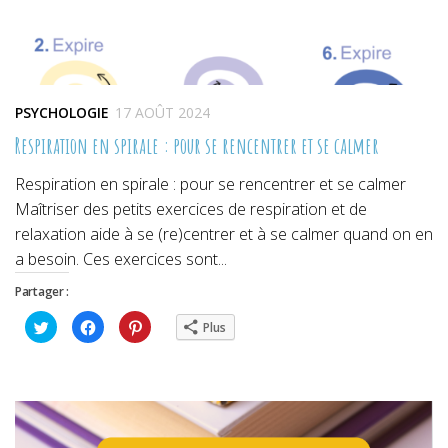
PSYCHOLOGIE
17 AOÛT 2024
Respiration en spirale : pour se rencentrer et se calmer
Respiration en spirale : pour se rencentrer et se calmer
Maîtriser des petits exercices de respiration et de
relaxation aide à se (re)centrer et à se calmer quand on en
a besoin. Ces exercices sont...
Partager :
Cliquez
Cliquez
Cliquez
Plus
pour
pour
pour
partager
partager
partager
sur
sur
sur
Twitter(ouvre
Facebook(ouvre
Pinterest(ouvre
dans
dans
dans
une
une
une
nouvelle
nouvelle
nouvelle
fenêtre)
fenêtre)
fenêtre)