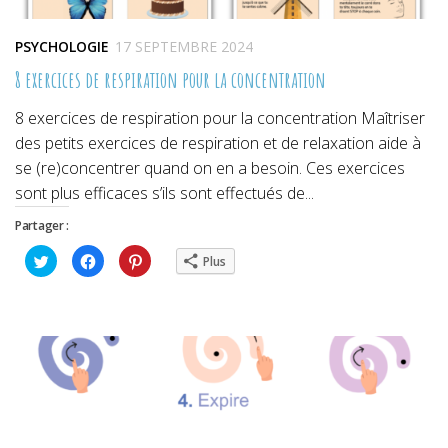
PSYCHOLOGIE
17 SEPTEMBRE 2024
8 exercices de respiration pour la concentration
8 exercices de respiration pour la concentration Maîtriser
des petits exercices de respiration et de relaxation aide à
se (re)concentrer quand on en a besoin. Ces exercices
sont plus efficaces s’ils sont effectués de...
Partager :
Cliquez
Cliquez
Cliquez
Plus
pour
pour
pour
partager
partager
partager
sur
sur
sur
Twitter(ouvre
Facebook(ouvre
Pinterest(ouvre
dans
dans
dans
une
une
une
nouvelle
nouvelle
nouvelle
fenêtre)
fenêtre)
fenêtre)