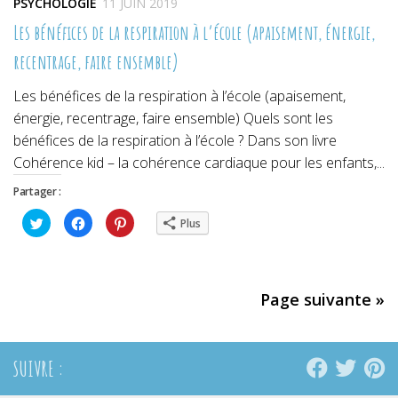
PSYCHOLOGIE
11 JUIN 2019
Les bénéfices de la respiration à l’école (apaisement, énergie,
recentrage, faire ensemble)
Les bénéfices de la respiration à l’école (apaisement,
énergie, recentrage, faire ensemble) Quels sont les
bénéfices de la respiration à l’école ? Dans son livre
Cohérence kid – la cohérence cardiaque pour les enfants,...
Partager :
Cliquez
Cliquez
Cliquez
Plus
pour
pour
pour
partager
partager
partager
sur
sur
sur
Twitter(ouvre
Facebook(ouvre
Pinterest(ouvre
dans
dans
dans
une
une
une
nouvelle
nouvelle
nouvelle
Page suivante »
fenêtre)
fenêtre)
fenêtre)
SUIVRE :