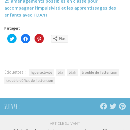
25 aménagements possibles en classe pour
accompagner l’impulsivité et les apprentissages des
enfants avec TDA/H
Partager :
Cliquez
Cliquez
Cliquez
Plus
pour
pour
pour
partager
partager
partager
sur
sur
sur
Twitter(ouvre
Facebook(ouvre
Pinterest(ouvre
dans
dans
dans
une
une
une
nouvelle
nouvelle
nouvelle
fenêtre)
fenêtre)
fenêtre)
Étiquettes :
hyperactivité
tda
tdah
trouble de l'attention
trouble déficit de l'attention
SUIVRE :
ARTICLE SUIVANT