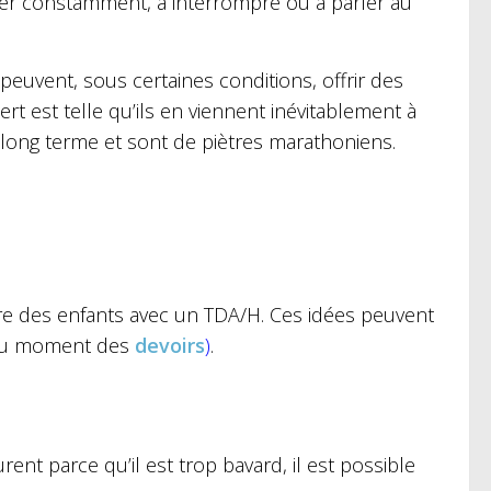
er constamment, à interrompre ou à parler au
s peuvent, sous certaines conditions, offrir des
t est telle qu’ils en viennent inévitablement à
à long terme et sont de piètres marathoniens.
aire des enfants avec un TDA/H. Ces idées peuvent
u moment des
devoirs
)
.
ent parce qu’il est trop bavard, il est possible