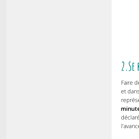
2.Se 
Faire 
et dans
représ
minute
déclaré
l’avanc