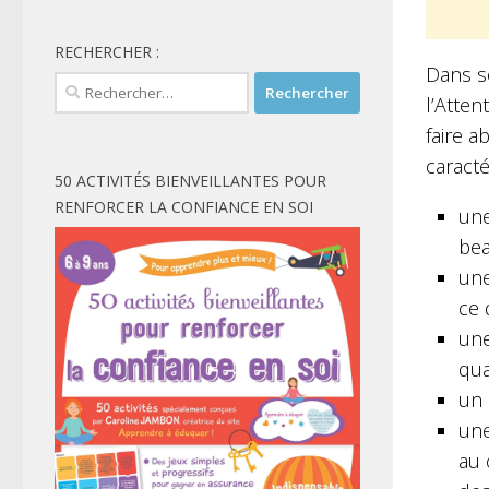
RECHERCHER :
Dans s
Rechercher :
l’Atten
faire a
caracté
50 ACTIVITÉS BIENVEILLANTES POUR
RENFORCER LA CONFIANCE EN SOI
une
bea
une
ce 
une
qua
un 
une
au 