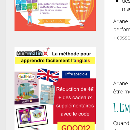
des
mau
Ariane
perform
« casse
Ariane 
être m
1.Lim
Quand u