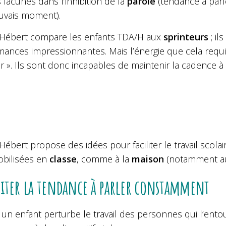
 lacunes dans l’inhibition de la
parole
(tendance à parl
vais moment).
 Hébert compare les enfants TDA/H aux
sprinteurs
; il
ances impressionnantes. Mais l’énergie que cela requier
r ». Ils sont donc incapables de maintenir la cadence 
Hébert propose des idées pour faciliter le travail scol
obilisées en
classe
, comme à la
maison
(notamment a
iter la tendance à parler constamment
n enfant perturbe le travail des personnes qui l’entour