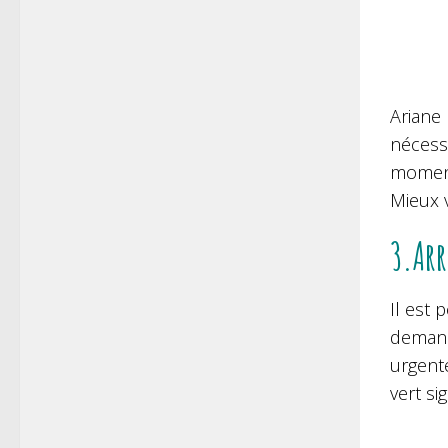
Ariane 
nécessa
moment
Mieux v
3.Arr
Il est 
demand
urgente
vert si