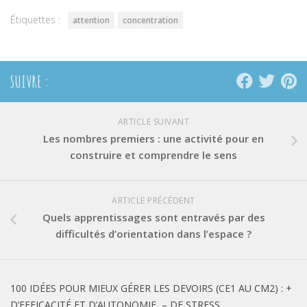
fenêtre)
fenêtre)
fenêtre)
Étiquettes :
attention
concentration
SUIVRE :
ARTICLE SUIVANT
Les nombres premiers : une activité pour en
construire et comprendre le sens
ARTICLE PRÉCÉDENT
Quels apprentissages sont entravés par des
difficultés d’orientation dans l’espace ?
100 IDÉES POUR MIEUX GÉRER LES DEVOIRS (CE1 AU CM2) : +
D’EFFICACITÉ ET D’AUTONOMIE, – DE STRESS