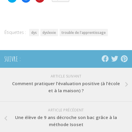
pour
pour
pour
partager
partager
partager
sur
sur
sur
Twitter(ouvre
Facebook(ouvre
Pinterest(ouvre
dans
dans
dans
une
une
une
nouvelle
nouvelle
nouvelle
fenêtre)
fenêtre)
fenêtre)
Étiquettes :
dys
dyslexie
trouble de l'apprentissage
SUIVRE :
ARTICLE SUIVANT
Comment pratiquer l’évaluation positive (à l’école
et à la maison) ?
ARTICLE PRÉCÉDENT
Une élève de 9 ans décroche son bac grâce à la
méthode Isoset