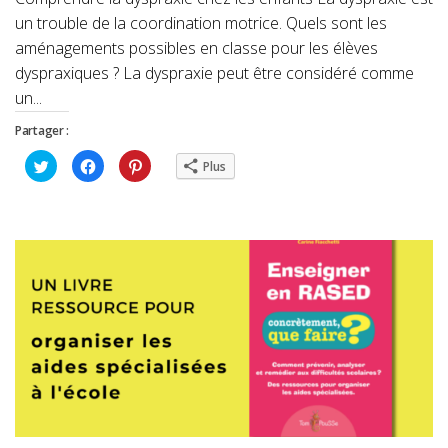
un trouble de la coordination motrice. Quels sont les
aménagements possibles en classe pour les élèves
dyspraxiques ? La dyspraxie peut être considéré comme
un...
Partager :
Cliquez
Cliquez
Cliquez
Plus
pour
pour
pour
partager
partager
partager
sur
sur
sur
Twitter(ouvre
Facebook(ouvre
Pinterest(ouvre
dans
dans
dans
une
une
une
nouvelle
nouvelle
nouvelle
fenêtre)
fenêtre)
fenêtre)