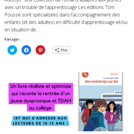
avec un trouble de l’apprentissage Les éditions Tom
Pousse sont spécialisées dans l’accompagnement des
enfants (et des adultes) en difficulté d’apprentissage et/ou
en situation de...
Partager :
Cliquez
Cliquez
Cliquez
Plus
pour
pour
pour
partager
partager
partager
sur
sur
sur
Twitter(ouvre
Facebook(ouvre
Pinterest(ouvre
dans
dans
dans
une
une
une
nouvelle
nouvelle
nouvelle
fenêtre)
fenêtre)
fenêtre)