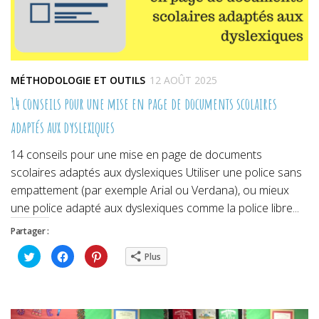
MÉTHODOLOGIE ET OUTILS
12 AOÛT 2025
14 conseils pour une mise en page de documents scolaires
adaptés aux dyslexiques
14 conseils pour une mise en page de documents
scolaires adaptés aux dyslexiques Utiliser une police sans
empattement (par exemple Arial ou Verdana), ou mieux
une police adapté aux dyslexiques comme la police libre...
Partager :
Cliquez
Cliquez
Cliquez
Plus
pour
pour
pour
partager
partager
partager
sur
sur
sur
Twitter(ouvre
Facebook(ouvre
Pinterest(ouvre
dans
dans
dans
une
une
une
nouvelle
nouvelle
nouvelle