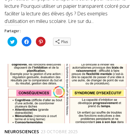
lecture Pourquoi utiliser un papier transparent coloré pour
faciliter la lecture des élèves dys ? Des exemples
d’utilisation en milieu scolaire. Lire sur du...
Partager :
Cliquez
Cliquez
Cliquez
Plus
pour
pour
pour
partager
partager
partager
sur
sur
sur
Twitter(ouvre
Facebook(ouvre
Pinterest(ouvre
dans
dans
dans
une
une
une
nouvelle
nouvelle
nouvelle
fenêtre)
fenêtre)
fenêtre)
NEUROSCIENCES
23 OCTOBRE 2025