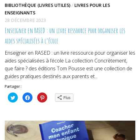
BIBLIOTHÈQUE (LIVRES UTILES)
/
LIVRES POUR LES
ENSEIGNANTS
28 DÉCEMBRE 2023
Enseigner en RASED : un livre ressource pour organiser les
aides spécialisées à l’école
Enseigner en RASED : un livre ressource pour organiser les
aides spécialisées à l’école La collection Concrètement,
que faire ? des éditions Tom Pousse est une collection de
guides pratiques destinés aux parents et...
Partager :
Cliquez
Cliquez
Cliquez
Plus
pour
pour
pour
partager
partager
partager
sur
sur
sur
Twitter(ouvre
Facebook(ouvre
Pinterest(ouvre
dans
dans
dans
une
une
une
nouvelle
nouvelle
nouvelle
fenêtre)
fenêtre)
fenêtre)