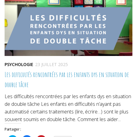
fenêtre)
fenêtre)
fenêtre)
PSYCHOLOGIE
23 JUILLET 2025
Les difficultés rencontrées par les enfants dys en situation de
double tâche
Les difficultés rencontrées par les enfants dys en situation
de double tâche Les enfants en difficultés n’ayant pas
automatisé certains traitements (lire, écrire…) sont le plus
souvent soumis en double tâche. Comment les aider...
Partager :