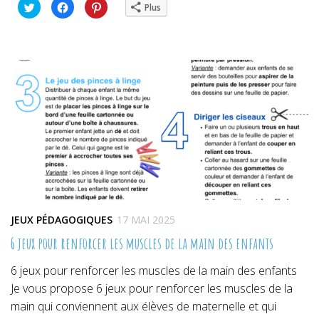
Cliquez
Cliquez
Cliquez
Plus
pour
pour
pour
partager
partager
partager
sur
sur
sur
Twitter(ouvre
Facebook(ouvre
Pinterest(ouvre
dans
dans
dans
une
une
une
nouvelle
nouvelle
nouvelle
fenêtre)
fenêtre)
fenêtre)
JEUX PÉDAGOGIQUES
17 MAI 2025
6 jeux pour renforcer les muscles de la main des enfants
6 jeux pour renforcer les muscles de la main des enfants
Je vous propose 6 jeux pour renforcer les muscles de la
main qui conviennent aux élèves de maternelle et qui