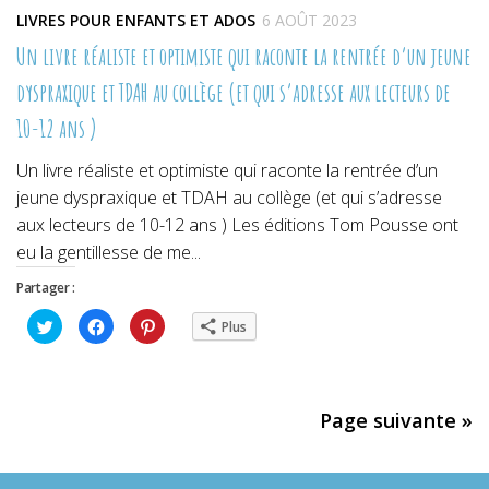
LIVRES POUR ENFANTS ET ADOS
6 AOÛT 2023
Un livre réaliste et optimiste qui raconte la rentrée d’un jeune
dyspraxique et TDAH au collège (et qui s’adresse aux lecteurs de
10-12 ans )
Un livre réaliste et optimiste qui raconte la rentrée d’un
jeune dyspraxique et TDAH au collège (et qui s’adresse
aux lecteurs de 10-12 ans ) Les éditions Tom Pousse ont
eu la gentillesse de me...
Partager :
Cliquez
Cliquez
Cliquez
Plus
pour
pour
pour
partager
partager
partager
sur
sur
sur
Twitter(ouvre
Facebook(ouvre
Pinterest(ouvre
dans
dans
dans
une
une
une
nouvelle
nouvelle
nouvelle
Page suivante »
fenêtre)
fenêtre)
fenêtre)