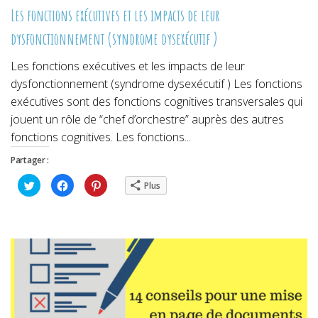
Les fonctions exécutives et les impacts de leur
dysfonctionnement (syndrome dysexécutif )
Les fonctions exécutives et les impacts de leur
dysfonctionnement (syndrome dysexécutif ) Les fonctions
exécutives sont des fonctions cognitives transversales qui
jouent un rôle de “chef d’orchestre” auprès des autres
fonctions cognitives. Les fonctions...
Partager :
Cliquez
Cliquez
Cliquez
Plus
pour
pour
pour
partager
partager
partager
sur
sur
sur
Twitter(ouvre
Facebook(ouvre
Pinterest(ouvre
dans
dans
dans
une
une
une
nouvelle
nouvelle
nouvelle
fenêtre)
fenêtre)
fenêtre)