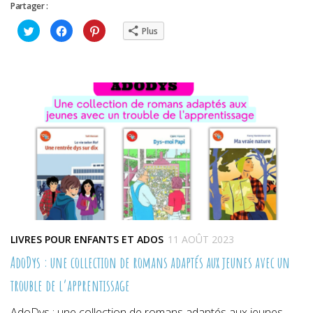
Partager :
Cliquez
Cliquez
Cliquez
Plus
pour
pour
pour
partager
partager
partager
sur
sur
sur
Twitter(ouvre
Facebook(ouvre
Pinterest(ouvre
dans
dans
dans
une
une
une
nouvelle
nouvelle
nouvelle
fenêtre)
fenêtre)
fenêtre)
LIVRES POUR ENFANTS ET ADOS
11 AOÛT 2023
AdoDys : une collection de romans adaptés aux jeunes avec un
trouble de l’apprentissage
AdoDys : une collection de romans adaptés aux jeunes