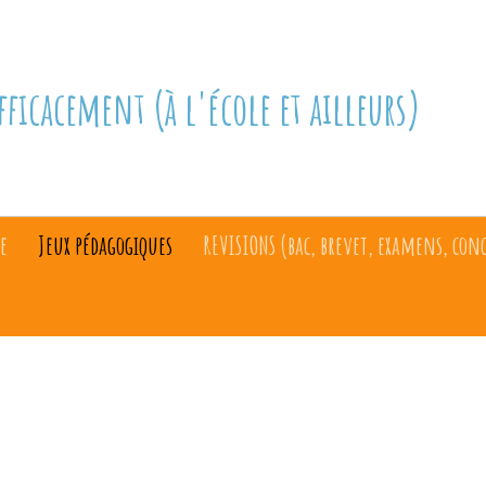
fficacement (à l'école et ailleurs)
e
Jeux pédagogiques
REVISIONS (bac, brevet, examens, con