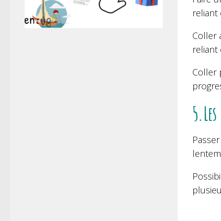
reliant
Coller
reliant 
Coller 
progre
5.Les
Passer 
lenteme
Possibi
plusieu