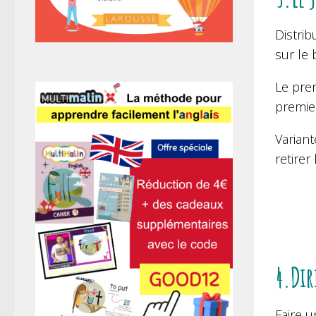
Distrib
sur le
Le prem
premier
Variant
retirer
4.Dir
Faire u