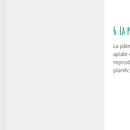
6.La 
La pâte
aplatir
reprod
planifi