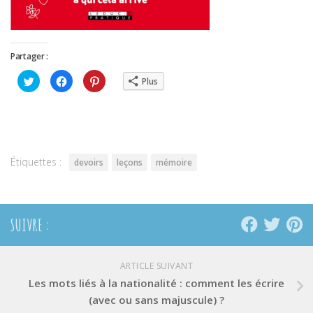
Partager :
Cliquez
Cliquez
Cliquez
Plus
pour
pour
pour
partager
partager
partager
sur
sur
sur
Twitter(ouvre
Facebook(ouvre
Pinterest(ouvre
dans
dans
dans
une
une
une
nouvelle
nouvelle
nouvelle
fenêtre)
fenêtre)
fenêtre)
Étiquettes :
devoirs
leçons
mémoire
SUIVRE :
ARTICLE SUIVANT
Les mots liés à la nationalité : comment les écrire
(avec ou sans majuscule) ?