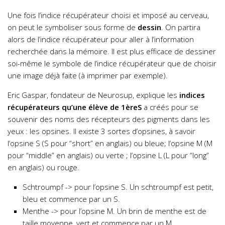
Une fois l’indice récupérateur choisi et imposé au cerveau,
on peut le symboliser sous forme de
dessin
. On partira
alors de l’indice récupérateur pour aller à l’information
recherchée dans la mémoire. Il est plus efficace de dessiner
soi-même le symbole de l’indice récupérateur que de choisir
une image déjà faite (à imprimer par exemple).
Eric Gaspar, fondateur de Neurosup, explique les
indices
récupérateurs qu’une élève de 1èreS
a créés pour se
souvenir des noms des récepteurs des pigments dans les
yeux : les opsines. Il existe 3 sortes d’opsines, à savoir
l’opsine S (S pour “short” en anglais) ou bleue; l’opsine M (M
pour “middle” en anglais) ou verte ; l’opsine L (L pour “long”
en anglais) ou rouge.
Schtroumpf -> pour l’opsine S. Un schtroumpf est petit,
bleu et commence par un S.
Menthe -> pour l’opsine M. Un brin de menthe est de
taille moyenne, vert et commence par un M.