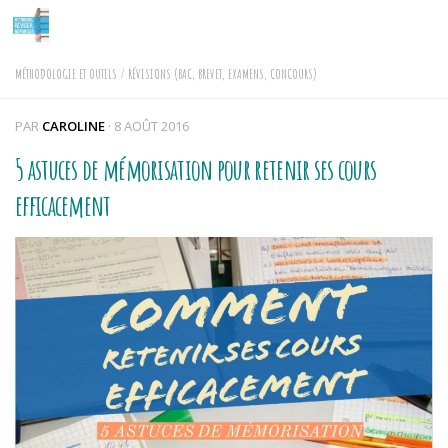
Skip to content
MÉTHODOLOGIE ET OUTILS
/
RÉVISIONS (BAC, BREVET, EXAMENS, CONCOURS)
PAR
CAROLINE
·
8 AOÛT 2016
5 astuces de mémorisation pour retenir ses cours
efficacement