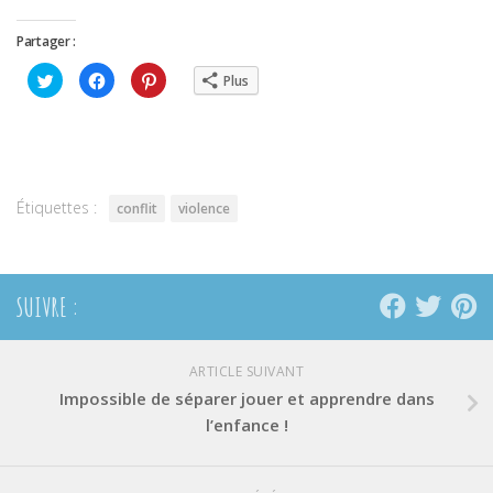
Partager :
Cliquez
Cliquez
Cliquez
Plus
pour
pour
pour
partager
partager
partager
sur
sur
sur
Twitter(ouvre
Facebook(ouvre
Pinterest(ouvre
dans
dans
dans
une
une
une
nouvelle
nouvelle
nouvelle
fenêtre)
fenêtre)
fenêtre)
Étiquettes :
conflit
violence
SUIVRE :
ARTICLE SUIVANT
Impossible de séparer jouer et apprendre dans
l’enfance !