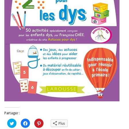
Partager :
Cliquez
Cliquez
Cliquez
Plus
pour
pour
pour