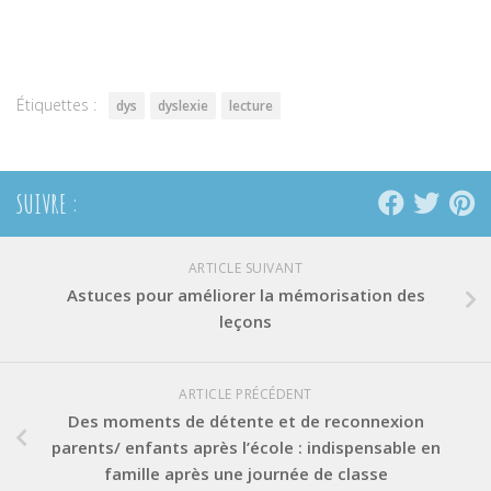
partager
partager
partager
sur
sur
sur
Twitter(ouvre
Facebook(ouvre
Pinterest(ouvre
dans
dans
dans
une
une
une
nouvelle
nouvelle
nouvelle
fenêtre)
fenêtre)
fenêtre)
Étiquettes :
dys
dyslexie
lecture
SUIVRE :
ARTICLE SUIVANT
Astuces pour améliorer la mémorisation des
leçons
ARTICLE PRÉCÉDENT
Des moments de détente et de reconnexion
parents/ enfants après l’école : indispensable en
famille après une journée de classe