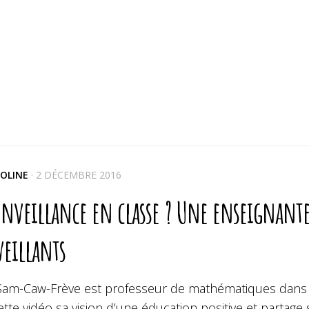
OLINE
·
2 DÉCEMBRE 2016
enveillance en classe ? Une enseignante 
veillants
 Sam-Caw-Frève est professeur de mathématiques dans u
tte vidéo sa vision d’une éducation positive et partage s