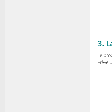
3. 
Le pro
Frève u