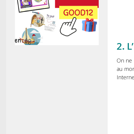
2. L
On ne 
au mond
Interne