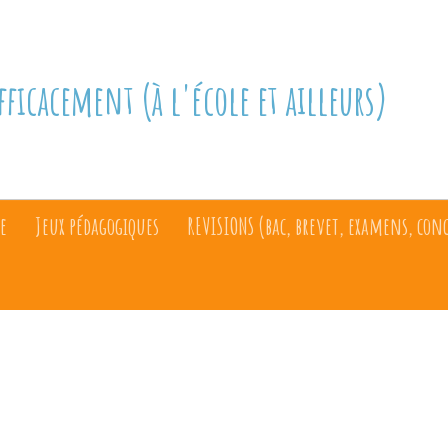
fficacement (à l'école et ailleurs)
e
Jeux pédagogiques
REVISIONS (bac, brevet, examens, con