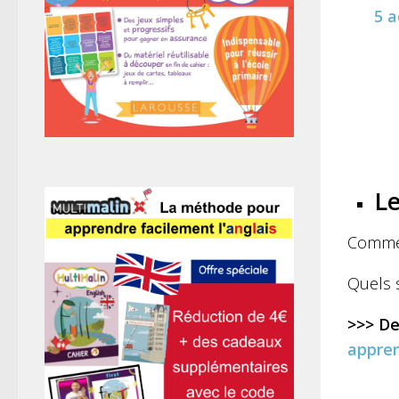
5 a
Le
Commen
Quels s
>>> De
appre