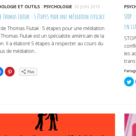
OLOGIE ET OUTILS
/
PSYCHOLOGIE
30 JUIN 2019
PSYC
e Thomas Fiutak : 5 étapes pour une médiation efficace
STOP 
en cl
 de Thomas Fiutak : 5 étapes pour une médiation
 Thomas Fiutak est un spécialiste américain de la
STOP 
n. Il a élaboré 5 étapes à respecter au cours du
confl
s de médiation...
les a
trans
ez
Cliquez
Cliquez
Partage
Plus
pour
pour
ger
partager
partager
Cl
sur
sur
po
er(ouvre
Facebook(ouvre
Pinterest(ouvre
pa
dans
dans
su
une
une
Tw
lle
nouvelle
nouvelle
da
re)
fenêtre)
fenêtre)
un
no
fe