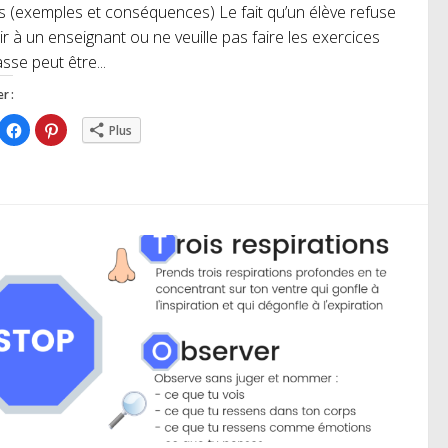
s (exemples et conséquences) Le fait qu’un élève refuse
ir à un enseignant ou ne veuille pas faire les exercices
asse peut être...
r :
iquez
Cliquez
Cliquez
Plus
ur
pour
pour
rtager
partager
partager
r
sur
sur
itter(ouvre
Facebook(ouvre
Pinterest(ouvre
ns
dans
dans
e
une
une
uvelle
nouvelle
nouvelle
nêtre)
fenêtre)
fenêtre)