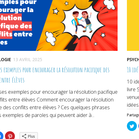
LOGIE
13 AVRIL 2025
PSYC
es exemples pour encourager la résolution pacifique des
10 idé
 entre élèves
10 id
livre
ses exemples pour encourager la résolution pacifique
venue
flits entre élèves Comment encourager la résolution
idées
e des conflits entre élèves ? Ces quelques phrases
 exemples de paroles qui peuvent aider à...
Partage
Cl
po
pa
ez
Cliquez
Cliquez
su
Plus
pour
pour