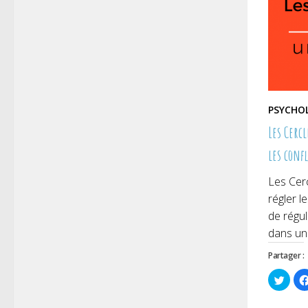
PSYCHO
Les Cercl
les confl
Les Cerc
régler l
de régul
dans un 
Partager :
Cliqu
pour
parta
sur