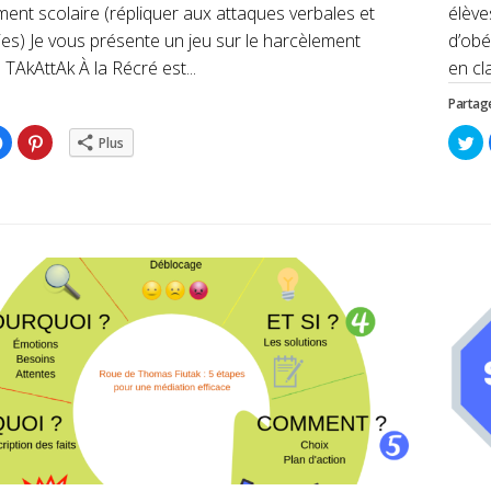
ent scolaire (répliquer aux attaques verbales et
élève
es) Je vous présente un jeu sur le harcèlement
d’obé
. TAkAttAk À la Récré est...
en cl
Partage
ez
Cliquez
Cliquez
Cl
Plus
pour
pour
po
ger
partager
partager
pa
sur
sur
su
er(ouvre
Facebook(ouvre
Pinterest(ouvre
Tw
dans
dans
da
une
une
un
lle
nouvelle
nouvelle
no
re)
fenêtre)
fenêtre)
fe