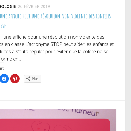
HOLOGIE
26 FÉVRIER 2019
: une affiche pour une résolution non violente des conflits
asse
: une affiche pour une résolution non violente des
its en classe L’acronyme STOP peut aider les enfants et
dultes à s’auto réguler pour éviter que la colère ne se
forme en...
r :
iquez
Cliquez
Cliquez
Plus
ur
pour
pour
rtager
partager
partager
r
sur
sur
itter(ouvre
Facebook(ouvre
Pinterest(ouvre
ns
dans
dans
e
une
une
uvelle
nouvelle
nouvelle
nêtre)
fenêtre)
fenêtre)