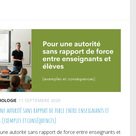
itter(ouvre
Facebook(ouvre
Pinterest(ouvre
ns
dans
dans
e
une
une
uvelle
nouvelle
nouvelle
nêtre)
fenêtre)
fenêtre)
HOLOGIE
11 SEPTEMBRE 2020
une autorité sans rapport de force entre enseignants et
s (exemples et conséquences)
une autorité sans rapport de force entre enseignants et