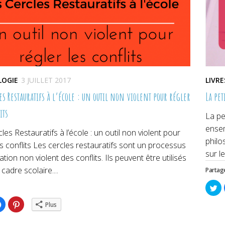
LOGIE
3 JUILLET 2017
LIVR
es Restauratifs à l’école : un outil non violent pour régler
La pe
its
La pe
ensem
les Restauratifs à l’école : un outil non violent pour
philo
es conflits Les cercles restauratifs sont un processus
sur le
ation non violent des conflits. Ils peuvent être utilisés
cadre scolaire....
Partage
Cl
po
pa
ez
Cliquez
Cliquez
su
Plus
pour
pour
Tw
ger
partager
partager
da
sur
sur
un