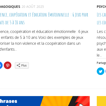
ÉDAGOGIQUES
20 AOÛT 2025
PSYC
ence, coopération et éducation émotionnelle : 6 jeux pour
Les ca
nts de 5 à 10 ans
les c
ence, coopération et éducation émotionnelle : 6 jeux
Les c
 enfants de 5 à 10 ans Voici des exemples de jeux
résou
oriser la non violence et la coopération dans un
psych
’enfants...
aux e
le...
Partage
ez
Cliquez
Cliquez
Plus
pour
pour
ger
partager
partager
Cl
sur
sur
po
er(ouvre
Facebook(ouvre
Pinterest(ouvre
pa
dans
dans
su
une
une
Tw
lle
nouvelle
nouvelle
da
re)
fenêtre)
fenêtre)
un
no
fe