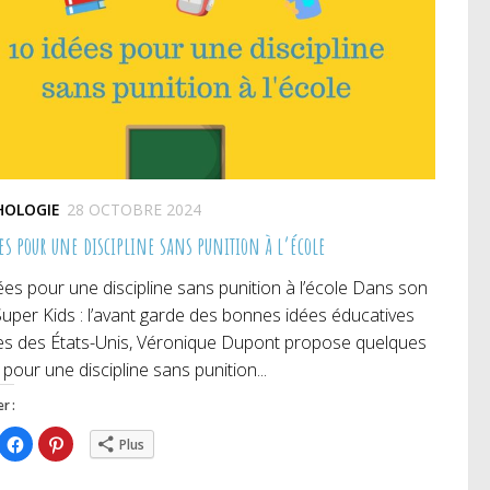
HOLOGIE
28 OCTOBRE 2024
es pour une discipline sans punition à l’école
ées pour une discipline sans punition à l’école Dans son
 Super Kids : l’avant garde des bonnes idées éducatives
s des États-Unis, Véronique Dupont propose quelques
 pour une discipline sans punition...
r :
iquez
Cliquez
Cliquez
Plus
ur
pour
pour
rtager
partager
partager
r
sur
sur