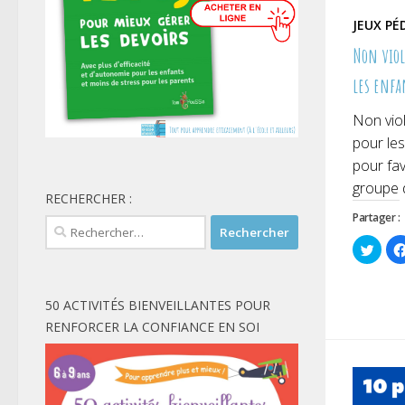
JEUX P
Non viol
les enfa
Non viol
pour les
pour fav
groupe d
RECHERCHER :
Partager :
Rechercher :
Cliqu
pour
parta
sur
Twitt
dans
50 ACTIVITÉS BIENVEILLANTES POUR
une
nouve
RENFORCER LA CONFIANCE EN SOI
fenêt