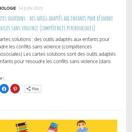
HOLOGIE
14 JUIN 2025
rtes solutions : des outils adaptés aux enfants pour résoudre
onflits sans violence (compétences psychosociales)
artes solutions : des outils adaptés aux enfants pour
dre les conflits sans violence (compétences
osociales) Les cartes solutions sont des outils adaptés
nfants pour résoudre les conflits sans violence (dans
r :
iquez
Cliquez
Cliquez
Plus
ur
pour
pour
rtager
partager
partager
r
sur
sur
itter(ouvre
Facebook(ouvre
Pinterest(ouvre
ns
dans
dans
e
une
une
uvelle
nouvelle
nouvelle
nêtre)
fenêtre)
fenêtre)