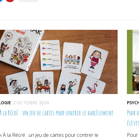
Tw
ger
partager
partager
da
sur
sur
un
er(ouvre
Facebook(ouvre
Pinterest(ouvre
no
dans
dans
fe
une
une
lle
nouvelle
nouvelle
re)
fenêtre)
fenêtre)
LOGIE
2 OCTOBRE 2024
PSYC
À la Récré : un jeu de cartes pour contrer le harcèlement
Pour 
élève
 À la Récré : un jeu de cartes pour contrer le
Pour 