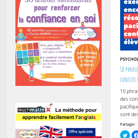
PSYCHO
10 phras
conflits
10 phra
des con
pacifiqu
sont des
Partager :
Cliqu
pour