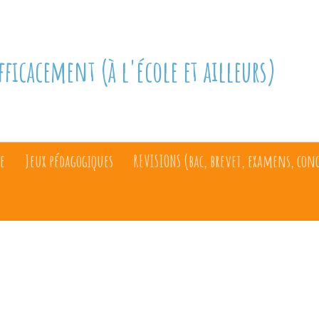
fficacement (à l'école et ailleurs)
e
Jeux pédagogiques
REVISIONS (bac, brevet, examens, con