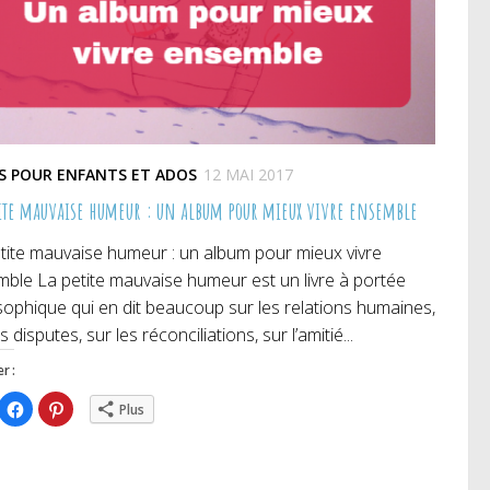
ES POUR ENFANTS ET ADOS
12 MAI 2017
tite mauvaise humeur : un album pour mieux vivre ensemble
tite mauvaise humeur : un album pour mieux vivre
ble La petite mauvaise humeur est un livre à portée
sophique qui en dit beaucoup sur les relations humaines,
s disputes, sur les réconciliations, sur l’amitié...
r :
iquez
Cliquez
Cliquez
Plus
ur
pour
pour
rtager
partager
partager
r
sur
sur
itter(ouvre
Facebook(ouvre
Pinterest(ouvre
ns
dans
dans
e
une
une