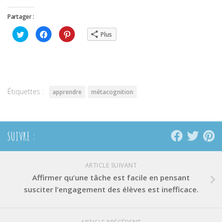
Partager :
Cliquez
Cliquez
Cliquez
Plus
pour
pour
pour
partager
partager
partager
sur
sur
sur
Twitter(ouvre
Facebook(ouvre
Pinterest(ouvre
dans
dans
dans
une
une
une
nouvelle
nouvelle
nouvelle
fenêtre)
fenêtre)
fenêtre)
Étiquettes :
apprendre
métacognition
SUIVRE :
ARTICLE SUIVANT
Affirmer qu’une tâche est facile en pensant
susciter l’engagement des élèves est inefficace.