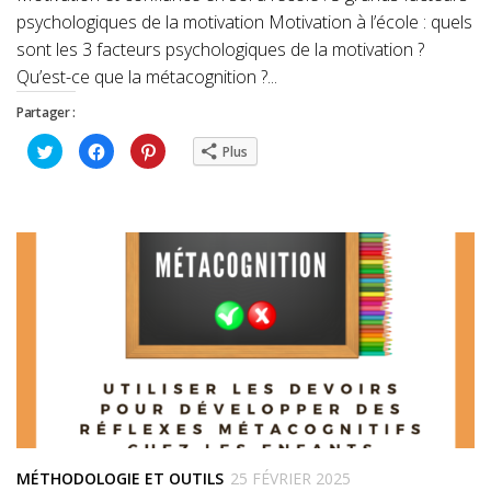
psychologiques de la motivation Motivation à l’école : quels
sont les 3 facteurs psychologiques de la motivation ?
Qu’est-ce que la métacognition ?...
Partager :
Cliquez
Cliquez
Cliquez
Plus
pour
pour
pour
partager
partager
partager
sur
sur
sur
Twitter(ouvre
Facebook(ouvre
Pinterest(ouvre
dans
dans
dans
une
une
une
nouvelle
nouvelle
nouvelle
fenêtre)
fenêtre)
fenêtre)
MÉTHODOLOGIE ET OUTILS
25 FÉVRIER 2025