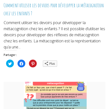
Comment utiliser les devoirs pour développer la métacognition
chez les enfants ?
Comment utiliser les devoirs pour développer la
métacognition chez les enfants ? Il est possible d’utiliser les
devoirs pour développer des réflexes de métacognition
chez les enfants. La métacognition est la représentation
qu’a une...
Partager :
Cliquez
Cliquez
Cliquez
Plus
pour
pour
pour
partager
partager
partager
sur
sur
sur
Twitter(ouvre
Facebook(ouvre
Pinterest(ouvre
dans
dans
dans
une
une
une
nouvelle
nouvelle
nouvelle
fenêtre)
fenêtre)
fenêtre)