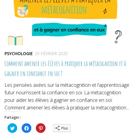
PSYCHOLOGIE
25 FÉVRIER 2025
Comment amener les élèves à pratiquer la métacognition et à
gagner en confiance en soi ?
Les pensées axées sur la métacognition et l’apprentissage
futur nourrissent la confiance en soi. La métacognition
pour aider les élèves à gagner en confiance en soi.
Comment amener les élèves à pratiquer la métacognition...
Partager :
Cliquez
Cliquez
Cliquez
Plus
pour
pour
pour
partager
partager
partager