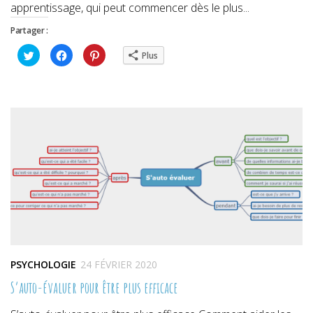
apprentissage, qui peut commencer dès le plus...
Partager :
Cliquez
Cliquez
Cliquez
Plus
pour
pour
pour
partager
partager
partager
sur
sur
sur
Twitter(ouvre
Facebook(ouvre
Pinterest(ouvre
dans
dans
dans
une
une
une
nouvelle
nouvelle
nouvelle
fenêtre)
fenêtre)
fenêtre)
PSYCHOLOGIE
24 FÉVRIER 2020
S’auto-évaluer pour être plus efficace