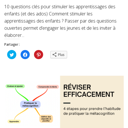
10 questions clés pour stimuler les apprentissages des
enfants (et des ados) Comment stimuler les
apprentissages des enfants ? Passer par des questions
ouvertes permet d’engager les jeunes et de les inviter à
élaborer...
Partager :
Cliquez
Cliquez
Cliquez
Plus
pour
pour
pour
partager
partager
partager
sur
sur
sur
Twitter(ouvre
Facebook(ouvre
Pinterest(ouvre
dans
dans
dans
une
une
une
nouvelle
nouvelle
nouvelle
fenêtre)
fenêtre)
fenêtre)