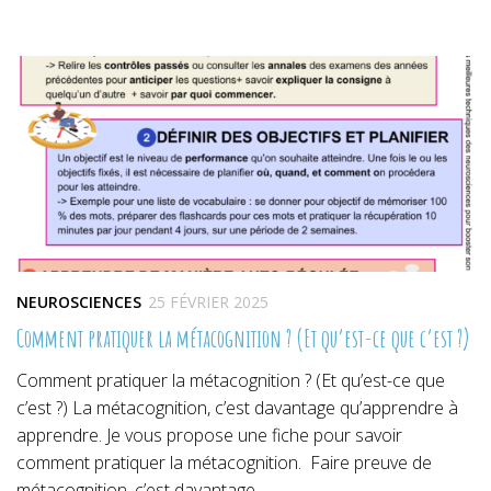
sur
sur
sur
Twitter(ouvre
Facebook(ouvre
Pinterest(ouvre
dans
dans
dans
une
une
une
nouvelle
nouvelle
nouvelle
fenêtre)
fenêtre)
fenêtre)
NEUROSCIENCES
25 FÉVRIER 2025
Comment pratiquer la métacognition ? (Et qu’est-ce que c’est ?)
Comment pratiquer la métacognition ? (Et qu’est-ce que
c’est ?) La métacognition, c’est davantage qu’apprendre à
apprendre. Je vous propose une fiche pour savoir
comment pratiquer la métacognition. Faire preuve de
métacognition, c’est davantage...