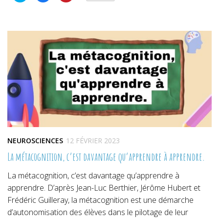
partager
partager
partager
sur
sur
sur
Twitter(ouvre
Facebook(ouvre
Pinterest(ouvre
dans
dans
dans
une
une
une
nouvelle
nouvelle
nouvelle
fenêtre)
fenêtre)
fenêtre)
NEUROSCIENCES
12 FÉVRIER 2023
La métacognition, c’est davantage qu’apprendre à apprendre.
La métacognition, c’est davantage qu’apprendre à
apprendre. D’après Jean-Luc Berthier, Jérôme Hubert et
Frédéric Guilleray, la métacognition est une démarche
d’autonomisation des élèves dans le pilotage de leur