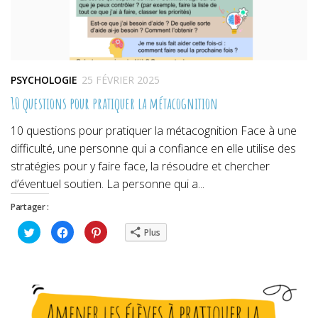
PSYCHOLOGIE
25 FÉVRIER 2025
10 questions pour pratiquer la métacognition
10 questions pour pratiquer la métacognition Face à une
difficulté, une personne qui a confiance en elle utilise des
stratégies pour y faire face, la résoudre et chercher
d’éventuel soutien. La personne qui a...
Partager :
Cliquez
Cliquez
Cliquez
Plus
pour
pour
pour
partager
partager
partager
sur
sur
sur
Twitter(ouvre
Facebook(ouvre
Pinterest(ouvre
dans
dans
dans
une
une
une
nouvelle
nouvelle
nouvelle
fenêtre)
fenêtre)
fenêtre)