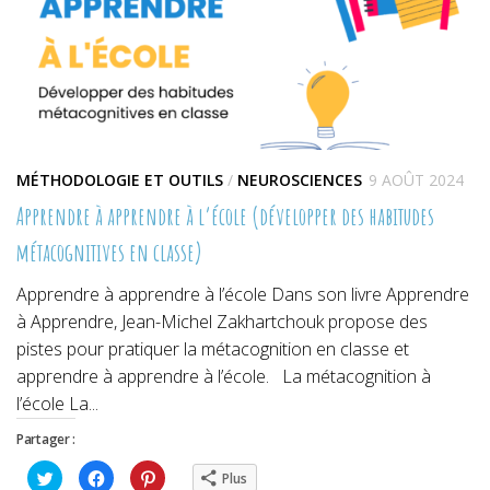
MÉTHODOLOGIE ET OUTILS
/
NEUROSCIENCES
9 AOÛT 2024
Apprendre à apprendre à l’école (développer des habitudes
métacognitives en classe)
Apprendre à apprendre à l’école Dans son livre Apprendre
à Apprendre, Jean-Michel Zakhartchouk propose des
pistes pour pratiquer la métacognition en classe et
apprendre à apprendre à l’école. La métacognition à
l’école La...
Partager :
Cliquez
Cliquez
Cliquez
Plus
pour
pour
pour