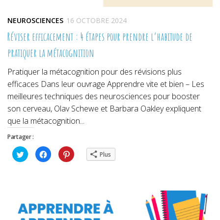
NEUROSCIENCES
16 OCTOBRE 2024
Réviser efficacement : 4 étapes pour prendre l’habitude de
pratiquer la métacognition
Pratiquer la métacognition pour des révisions plus
efficaces Dans leur ouvrage Apprendre vite et bien – Les
meilleures techniques des neurosciences pour booster
son cerveau, Olav Schewe et Barbara Oakley expliquent
que la métacognition...
Partager :
Cliquez
Cliquez
Cliquez
Plus
pour
pour
pour
partager
partager
partager
sur
sur
sur
Twitter(ouvre
Facebook(ouvre
Pinterest(ouvre
dans
dans
dans
une
une
une
nouvelle
nouvelle
nouvelle
fenêtre)
fenêtre)
fenêtre)