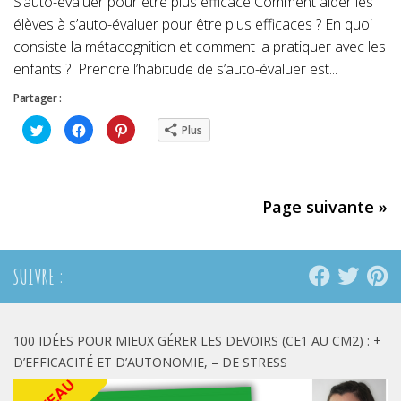
S’auto-évaluer pour être plus efficace Comment aider les
élèves à s’auto-évaluer pour être plus efficaces ? En quoi
consiste la métacognition et comment la pratiquer avec les
enfants ? Prendre l’habitude de s’auto-évaluer est...
Partager :
Cliquez
Cliquez
Cliquez
Plus
pour
pour
pour
partager
partager
partager
sur
sur
sur
Twitter(ouvre
Facebook(ouvre
Pinterest(ouvre
dans
dans
dans
une
une
une
nouvelle
nouvelle
nouvelle
Page suivante »
fenêtre)
fenêtre)
fenêtre)
SUIVRE :
100 IDÉES POUR MIEUX GÉRER LES DEVOIRS (CE1 AU CM2) : +
D’EFFICACITÉ ET D’AUTONOMIE, – DE STRESS