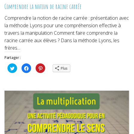
Comprendre la notion de racine carrée
Comprendre la notion de racine carrée : présentation avec
la méthode Lyons pour une compréhension effective à
travers la manipulation Comment faire comprendre la
racine carrée aux élèves ? Dans la méthode Lyons, les
frères...
Partager :
Cliquez
Cliquez
Cliquez
Plus
pour
pour
pour
partager
partager
partager
sur
sur
sur
Twitter(ouvre
Facebook(ouvre
Pinterest(ouvre
dans
dans
dans
une
une
une
nouvelle
nouvelle
nouvelle
fenêtre)
fenêtre)
fenêtre)