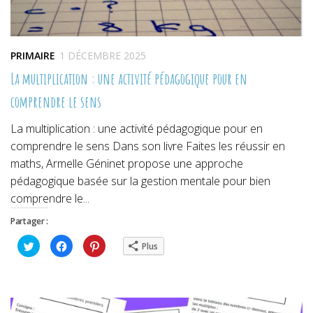
PRIMAIRE
1 DÉCEMBRE 2025
La multiplication : une activité pédagogique pour en
comprendre le sens
La multiplication : une activité pédagogique pour en
comprendre le sens Dans son livre Faites les réussir en
maths, Armelle Géninet propose une approche
pédagogique basée sur la gestion mentale pour bien
comprendre le...
Partager :
Cliquez
Cliquez
Cliquez
Plus
pour
pour
pour
partager
partager
partager
sur
sur
sur
Twitter(ouvre
Facebook(ouvre
Pinterest(ouvre
dans
dans
dans
une
une
une
nouvelle
nouvelle
nouvelle
fenêtre)
fenêtre)
fenêtre)