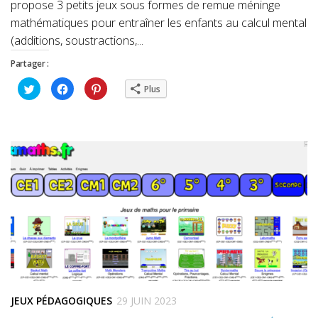
propose 3 petits jeux sous formes de remue méninge
mathématiques pour entraîner les enfants au calcul mental
(additions, soustractions,...
Partager :
Cliquez
Cliquez
Cliquez
Plus
pour
pour
pour
partager
partager
partager
sur
sur
sur
Twitter(ouvre
Facebook(ouvre
Pinterest(ouvre
dans
dans
dans
une
une
une
nouvelle
nouvelle
nouvelle
fenêtre)
fenêtre)
fenêtre)
JEUX PÉDAGOGIQUES
29 JUIN 2023