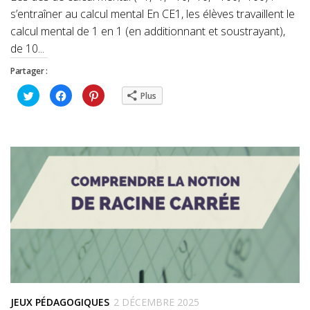
s’entraîner au calcul mental En CE1, les élèves travaillent le
calcul mental de 1 en 1 (en additionnant et soustrayant),
de 10...
Partager :
Cliquez
Cliquez
Cliquez
Plus
pour
pour
pour
partager
partager
partager
sur
sur
sur
Twitter(ouvre
Facebook(ouvre
Pinterest(ouvre
dans
dans
dans
une
une
une
nouvelle
nouvelle
nouvelle
fenêtre)
fenêtre)
fenêtre)
JEUX PÉDAGOGIQUES
2 DÉCEMBRE 2025