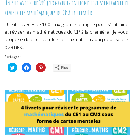
Un site avec + de 100 jeux gratuits en ligne pour s’entraîner et
réviser les mathématiques du CP à la première
Un site avec + de 100 jeux gratuits en ligne pour s’entraîner
et réviser les mathématiques du CP à la première Je vous
propose de découvrir le site jeuxmaths.fr/ qui propose des
dizaines...
Partager :
Cliquez
Cliquez
Cliquez
Plus
pour
pour
pour
partager
partager
partager
sur
sur
sur
Twitter(ouvre
Facebook(ouvre
Pinterest(ouvre
dans
dans
dans
une
une
une
nouvelle
nouvelle
nouvelle
fenêtre)
fenêtre)
fenêtre)