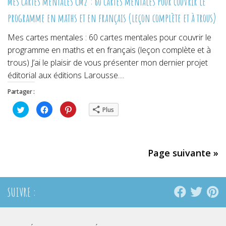
Mes cartes mentales CM2 : 60 cartes mentales pour couvrir le
programme en maths et en français (leçon complète et à trous)
Mes cartes mentales : 60 cartes mentales pour couvrir le
programme en maths et en français (leçon complète et à
trous) J’ai le plaisir de vous présenter mon dernier projet
éditorial aux éditions Larousse....
Partager :
Cliquez
Cliquez
Cliquez
Plus
pour
pour
pour
partager
partager
partager
sur
sur
sur
Twitter(ouvre
Facebook(ouvre
Pinterest(ouvre
dans
dans
dans
une
une
une
nouvelle
nouvelle
nouvelle
Page suivante »
fenêtre)
fenêtre)
fenêtre)
SUIVRE :