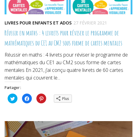
LIVRES POUR ENFANTS ET ADOS
27 FÉVRIER 2021
Réussir en maths : 4 livrets pour réviser le programme de
mathématiques du CE1 au CM2 sous forme de cartes mentales
Réussir en maths : 4 livrets pour réviser le programme de
mathématiques du CE1 au CM2 sous forme de cartes
mentales En 2021, j’ai conçu quatre livrets de 60 cartes
mentales qui couvrent le...
Partager :
Cliquez
Cliquez
Cliquez
Plus
pour
pour
pour
partager
partager
partager
sur
sur
sur
Twitter(ouvre
Facebook(ouvre
Pinterest(ouvre
dans
dans
dans
une
une
une
nouvelle
nouvelle
nouvelle
fenêtre)
fenêtre)
fenêtre)