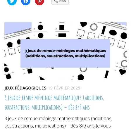
Plus
pour
pour
pour
partager
partager
partager
sur
sur
sur
Twitter(ouvre
Facebook(ouvre
Pinterest(ouvre
dans
dans
dans
une
une
une
nouvelle
nouvelle
nouvelle
fenêtre)
fenêtre)
fenêtre)
JEUX PÉDAGOGIQUES
19 FÉVRIER 2025
3 jeux de remue méninge mathématiques (additions,
soustractions, multiplications) – dès 8/9 ans
3 jeux de remue méninge mathématiques (additions,
soustractions, multiplications) – dès 8/9 ans Je vous