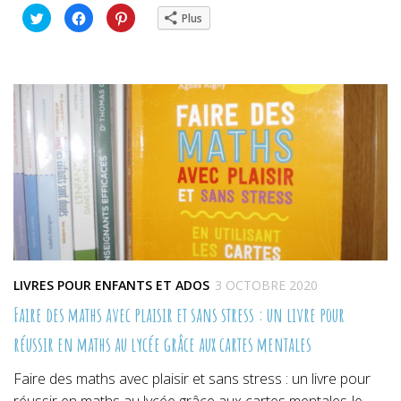
Cliquez
Cliquez
Cliquez
Plus
pour
pour
pour
partager
partager
partager
sur
sur
sur
Twitter(ouvre
Facebook(ouvre
Pinterest(ouvre
dans
dans
dans
une
une
une
nouvelle
nouvelle
nouvelle
fenêtre)
fenêtre)
fenêtre)
LIVRES POUR ENFANTS ET ADOS
3 OCTOBRE 2020
Faire des maths avec plaisir et sans stress : un livre pour
réussir en maths au lycée grâce aux cartes mentales
Faire des maths avec plaisir et sans stress : un livre pour