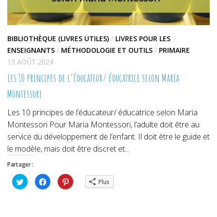
BIBLIOTHÈQUE (LIVRES UTILES)
/
LIVRES POUR LES
ENSEIGNANTS
/
MÉTHODOLOGIE ET OUTILS
/
PRIMAIRE
13 AOÛT 2024
Les 10 principes de l’éducateur/ éducatrice selon Maria
Montessori
Les 10 principes de l’éducateur/ éducatrice selon Maria
Montessori Pour Maria Montessori, l’adulte doit être au
service du développement de l’enfant. Il doit être le guide et
le modèle, mais doit être discret et...
Partager :
Cliquez
Cliquez
Cliquez
Plus
pour
pour
pour
partager
partager
partager
sur
sur
sur
Twitter(ouvre
Facebook(ouvre
Pinterest(ouvre
dans
dans
dans
une
une
une