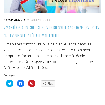
PSYCHOLOGIE
9 JUILLET 2019
8 manières d’introduire plus de bienveillance dans les gestes
professionnels à l’école maternelle
8 manières d’introduire plus de bienveillance dans les
gestes professionnels à l’école maternelle Comment
adopter et incarner plus de bienveillance à l’école
maternelle ? Des suggestions pour les enseignants, les
ATSEM et les AESH. 1.Des...
Partager :
Cliquez
Cliquez
Cliquez
Plus
pour
pour
pour
partager
partager
partager
sur
sur
sur
Twitter(ouvre
Facebook(ouvre
Pinterest(ouvre
dans
dans
dans
une
une
une
nouvelle
nouvelle
nouvelle