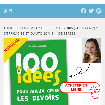
fenêtre)
fenêtre)
fenêtre)
SUIVRE :
100 IDÉES POUR MIEUX GÉRER LES DEVOIRS (CE1 AU CM2) : +
D’EFFICACITÉ ET D’AUTONOMIE, – DE STRESS