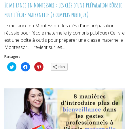
Je me lance en Montessori : les clés d’une préparation réussie
pour l’école maternelle (y compris publique)
Je me lance en Montessori : les clés d’une préparation
réussie pour l’école maternelle (y compris publique) Ce livre
est une boîte à outils pour préparer une classe maternelle
Montessori. Il revient sur les...
Partager :
Cliquez
Cliquez
Cliquez
Plus
pour
pour
pour
partager
partager
partager
sur
sur
sur
Twitter(ouvre
Facebook(ouvre
Pinterest(ouvre
dans
dans
dans
une
une
une
nouvelle
nouvelle
nouvelle
fenêtre)
fenêtre)
fenêtre)