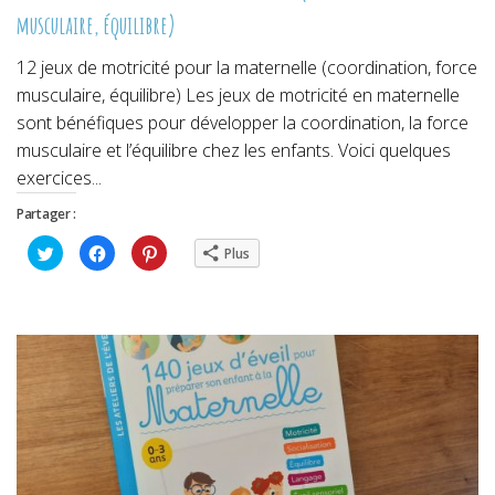
musculaire, équilibre)
12 jeux de motricité pour la maternelle (coordination, force
musculaire, équilibre) Les jeux de motricité en maternelle
sont bénéfiques pour développer la coordination, la force
musculaire et l’équilibre chez les enfants. Voici quelques
exercices...
Partager :
Cliquez
Cliquez
Cliquez
Plus
pour
pour
pour
partager
partager
partager
sur
sur
sur
Twitter(ouvre
Facebook(ouvre
Pinterest(ouvre
dans
dans
dans
une
une
une
nouvelle
nouvelle
nouvelle
fenêtre)
fenêtre)
fenêtre)