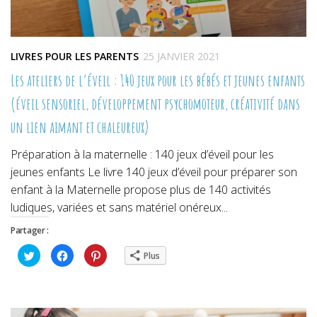
LIVRES POUR LES PARENTS
25 JANVIER 2021
Les ateliers de l’éveil : 140 jeux pour les bébés et jeunes enfants
(éveil sensoriel, développement psychomoteur, créativité dans
un lien aimant et chaleureux)
Préparation à la maternelle : 140 jeux d’éveil pour les
jeunes enfants Le livre 140 jeux d’éveil pour préparer son
enfant à la Maternelle propose plus de 140 activités
ludiques, variées et sans matériel onéreux...
Partager :
Cliquez
Cliquez
Cliquez
Plus
pour
pour
pour
partager
partager
partager
sur
sur
sur
Twitter(ouvre
Facebook(ouvre
Pinterest(ouvre
dans
dans
dans
une
une
une
nouvelle
nouvelle
nouvelle