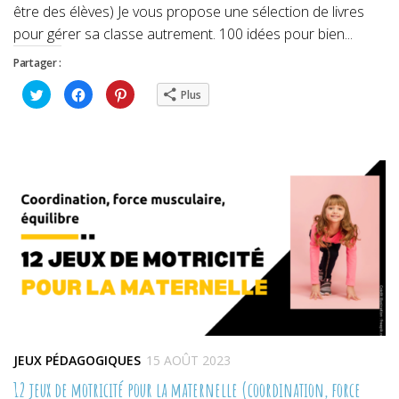
être des élèves) Je vous propose une sélection de livres
pour gérer sa classe autrement. 100 idées pour bien...
Partager :
Cliquez
Cliquez
Cliquez
Plus
pour
pour
pour
partager
partager
partager
sur
sur
sur
Twitter(ouvre
Facebook(ouvre
Pinterest(ouvre
dans
dans
dans
une
une
une
nouvelle
nouvelle
nouvelle
fenêtre)
fenêtre)
fenêtre)
JEUX PÉDAGOGIQUES
15 AOÛT 2023
12 jeux de motricité pour la maternelle (coordination, force