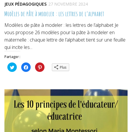
JEUX PÉDAGOGIQUES
27 NOVEMBRE 2024
Modèles de pâte à modeler : les lettres de l’alphabet
Modèles de pâte à modeler : les lettres de l’alphabet Je
vous propose 26 modèles pour la pâte à modeler en
maternelle : chaque lettre de l’alphabet tient sur une feuille
qui incite les...
Partager :
Cliquez
Cliquez
Cliquez
Plus
pour
pour
pour
partager
partager
partager
sur
sur
sur
Twitter(ouvre
Facebook(ouvre
Pinterest(ouvre
dans
dans
dans
une
une
une
nouvelle
nouvelle
nouvelle
fenêtre)
fenêtre)
fenêtre)