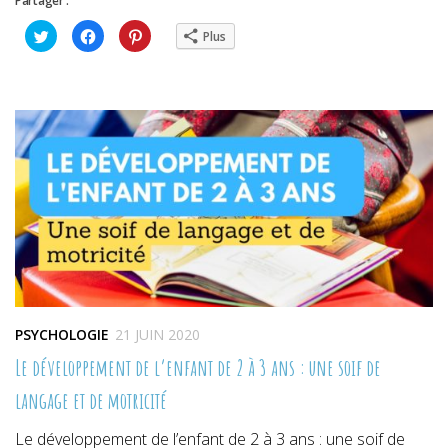
Partager :
Cliquez
Cliquez
Cliquez
Plus
pour
pour
pour
partager
partager
partager
sur
sur
sur
Twitter(ouvre
Facebook(ouvre
Pinterest(ouvre
dans
dans
dans
une
une
une
nouvelle
nouvelle
nouvelle
fenêtre)
fenêtre)
fenêtre)
PSYCHOLOGIE
21 JUIN 2020
Le développement de l’enfant de 2 à 3 ans : une soif de
langage et de motricité
Le développement de l’enfant de 2 à 3 ans : une soif de