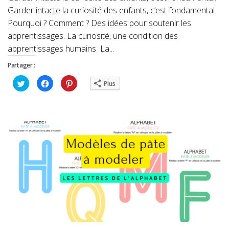
Garder intacte la curiosité des enfants, c’est fondamental.
Pourquoi ? Comment ? Des idées pour soutenir les
apprentissages. La curiosité, une condition des
apprentissages humains La...
Partager :
Cliquez
Cliquez
Cliquez
Plus
pour
pour
pour
partager
partager
partager
sur
sur
sur
Twitter(ouvre
Facebook(ouvre
Pinterest(ouvre
dans
dans
dans
une
une
une
nouvelle
nouvelle
nouvelle
fenêtre)
fenêtre)
fenêtre)