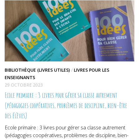
nouvelle
nouvelle
nouvelle
fenêtre)
fenêtre)
fenêtre)
BIBLIOTHÈQUE (LIVRES UTILES)
/
LIVRES POUR LES
ENSEIGNANTS
29 OCTOBRE 2023
Ecole primaire : 3 livres pour gérer sa classe autrement
(pédagogies coopératives, problèmes de discipline, bien-être
des élèves)
Ecole primaire : 3 livres pour gérer sa classe autrement
(pédagogies coopératives, problèmes de discipline, bien-