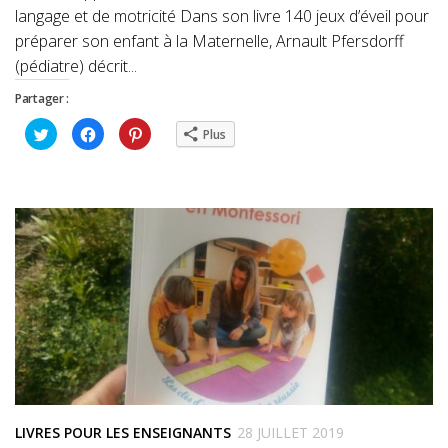
langage et de motricité Dans son livre 140 jeux d’éveil pour
préparer son enfant à la Maternelle, Arnault Pfersdorff
(pédiatre) décrit...
Partager :
Cliquez
Cliquez
Cliquez
Plus
pour
pour
pour
partager
partager
partager
sur
sur
sur
Twitter(ouvre
Facebook(ouvre
Pinterest(ouvre
dans
dans
dans
une
une
une
nouvelle
nouvelle
nouvelle
fenêtre)
fenêtre)
fenêtre)
LIVRES POUR LES ENSEIGNANTS
28 JUILLET 2019