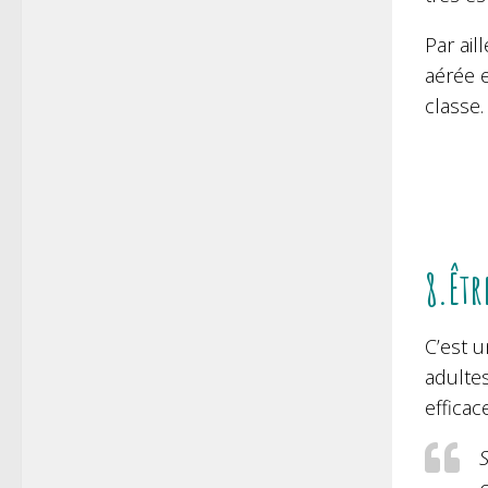
Par ail
aérée e
classe.
8.Êtr
C’est u
adultes
efficac
S
c