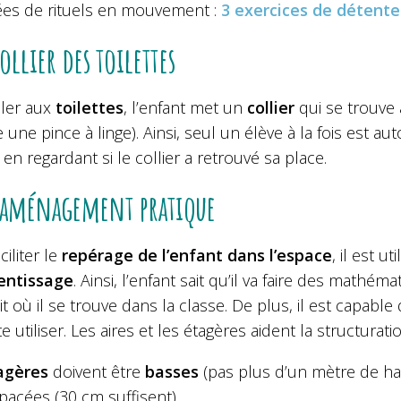
ées de rituels en mouvement :
3 exercices de détente
collier des toilettes
ller aux
toilettes
, l’enfant met un
collier
qui se trouve à
ne pince à linge). Ainsi, seul un élève à la fois est autor
en regardant si le collier a retrouvé sa place.
 aménagement pratique
ciliter le
repérage de l’enfant dans l’espace
, il est uti
entissage
. Ainsi, l’enfant sait qu’il va faire des math
it où il se trouve dans la classe. De plus, il est capable
e utiliser. Les aires et les étagères aident la structurat
agères
doivent être
basses
(pas plus d’un mètre de ha
pacées (30 cm suffisent).