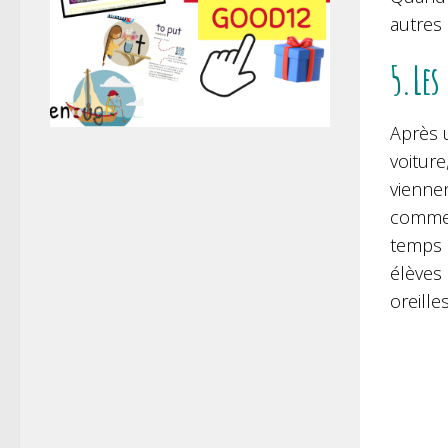
autres
5.Les
Après 
voiture
viennen
commenc
temps 
élèves 
oreille