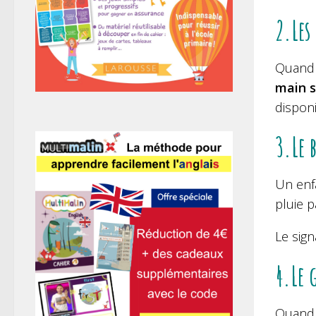
2.Les
Quand 
main s
disponi
3.Le 
Un enf
pluie p
Le sig
4.Le 
Quand 