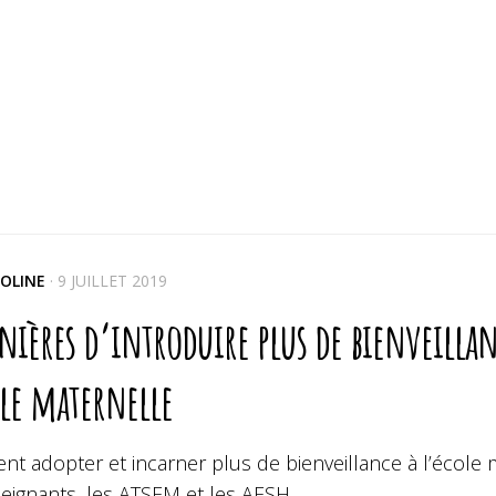
OLINE
·
9 JUILLET 2019
ières d’introduire plus de bienveillanc
ole maternelle
t adopter et incarner plus de bienveillance à l’école 
eignants, les ATSEM et les AESH.