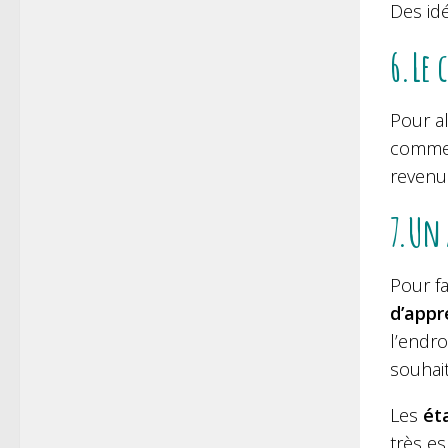
Des id
6.Le 
Pour a
comme u
revenu 
7.Un
Pour fa
d’appr
l’endro
souhait
Les
ét
très es