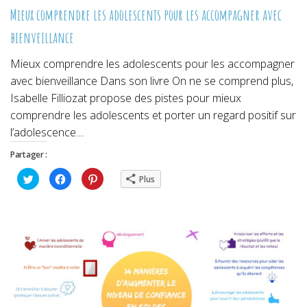
Mieux comprendre les adolescents pour les accompagner avec
bienveillance
Mieux comprendre les adolescents pour les accompagner
avec bienveillance Dans son livre On ne se comprend plus,
Isabelle Filliozat propose des pistes pour mieux
comprendre les adolescents et porter un regard positif sur
l’adolescence....
Partager :
Cliquez
Cliquez
Cliquez
Plus
pour
pour
pour
partager
partager
partager
sur
sur
sur
Twitter(ouvre
Facebook(ouvre
Pinterest(ouvre
dans
dans
dans
une
une
une
nouvelle
nouvelle
nouvelle
fenêtre)
fenêtre)
fenêtre)