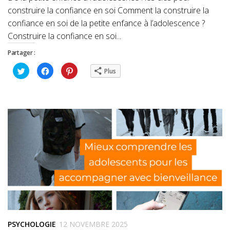
construire la confiance en soi Comment la construire la
confiance en soi de la petite enfance à l’adolescence ?
Construire la confiance en soi...
Partager :
Cliquez
Cliquez
Cliquez
Plus
pour
pour
pour
partager
partager
partager
sur
sur
sur
Twitter(ouvre
Facebook(ouvre
Pinterest(ouvre
dans
dans
dans
une
une
une
nouvelle
nouvelle
nouvelle
fenêtre)
fenêtre)
fenêtre)
PSYCHOLOGIE
12 NOVEMBRE 2025