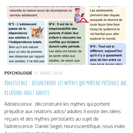
dans
dans
dans
une
une
une
nouvelle
nouvelle
nouvelle
fenêtre)
fenêtre)
fenêtre)
PSYCHOLOGIE
21 MARS 2024
Adolescence : déconstruire les mythes qui portent préjudice aux
relations ados/ adultes
Adolescence : déconstruire les mythes qui portent
préjudice aux relations ados/ adultes Il existe des idées
reçues et des mythes persistants au sujet de
l’adolescence. Daniel Siegel, neuroscientifique, nous invite