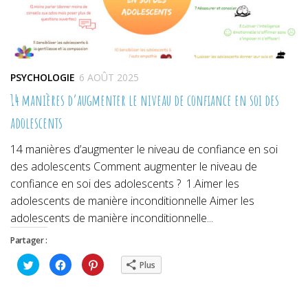
PSYCHOLOGIE
6 AOÛT 2025
14 manières d’augmenter le niveau de confiance en soi des
adolescents
14 manières d’augmenter le niveau de confiance en soi
des adolescents Comment augmenter le niveau de
confiance en soi des adolescents ? 1.Aimer les
adolescents de manière inconditionnelle Aimer les
adolescents de manière inconditionnelle...
Partager :
Cliquez
Cliquez
Cliquez
Plus
pour
pour
pour
partager
partager
partager
sur
sur
sur
Twitter(ouvre
Facebook(ouvre
Pinterest(ouvre
dans
dans
dans