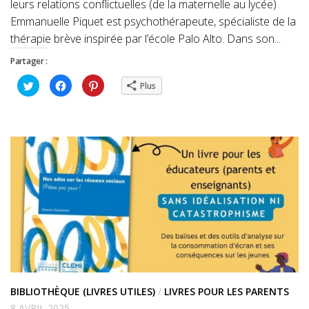
leurs relations conflictuelles (de la maternelle au lycée)
Emmanuelle Piquet est psychothérapeute, spécialiste de la
thérapie brève inspirée par l’école Palo Alto. Dans son...
Partager :
Cliquez
Cliquez
Cliquez
Plus
pour
pour
pour
partager
partager
partager
sur
sur
sur
Twitter(ouvre
Facebook(ouvre
Pinterest(ouvre
dans
dans
dans
une
une
une
nouvelle
nouvelle
nouvelle
fenêtre)
fenêtre)
fenêtre)
BIBLIOTHÈQUE (LIVRES UTILES)
/
LIVRES POUR LES PARENTS
8 AVRIL 2025