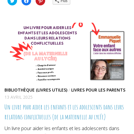
Plus
pour
pour
pour
partager
partager
partager
sur
sur
sur
Twitter(ouvre
Facebook(ouvre
Pinterest(ouvre
dans
dans
dans
une
une
une
nouvelle
nouvelle
nouvelle
fenêtre)
fenêtre)
fenêtre)
BIBLIOTHÈQUE (LIVRES UTILES)
/
LIVRES POUR LES PARENTS
13 AVRIL 2025
Un livre pour aider les enfants et les adolescents dans leurs
relations conflictuelles (de la maternelle au lycée)
Un livre pour aider les enfants et les adolescents dans