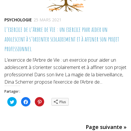
PSYCHOLOGIE
25 MARS 2021
L’exercice de l’Arbre de Vie : un exercice pour aider un
adolescent à s’orienter scolairement et à affiner son projet
professionnel
L’exercice de l’Arbre de Vie : un exercice pour aider un
adolescent à s’orienter scolairement et à affiner son projet
professionnel Dans son livre La magie de la bienveillance,
Dina Scherrer propose l’exercice de l’Arbre de...
Partager :
Cliquez
Cliquez
Cliquez
Plus
pour
pour
pour
partager
partager
partager
sur
sur
sur
Twitter(ouvre
Facebook(ouvre
Pinterest(ouvre
dans
dans
dans
une
une
une
nouvelle
nouvelle
nouvelle
Page suivante »
fenêtre)
fenêtre)
fenêtre)