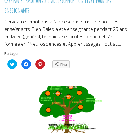
Cerveau et émotions à l’adolescence : un livre pour les
enseignants
Cerveau et émotions à l’adolescence : un livre pour les
enseignants Ellen Bales a été enseignante pendant 25 ans
en lycée (général, technique et professionnel) et s’est
formée en “Neurosciences et Apprentissages Tout au...
Partager :
Cliquez
Cliquez
Cliquez
Plus
pour
pour
pour
partager
partager
partager
sur
sur
sur
Twitter(ouvre
Facebook(ouvre
Pinterest(ouvre
dans
dans
dans
une
une
une
nouvelle
nouvelle
nouvelle
fenêtre)
fenêtre)
fenêtre)