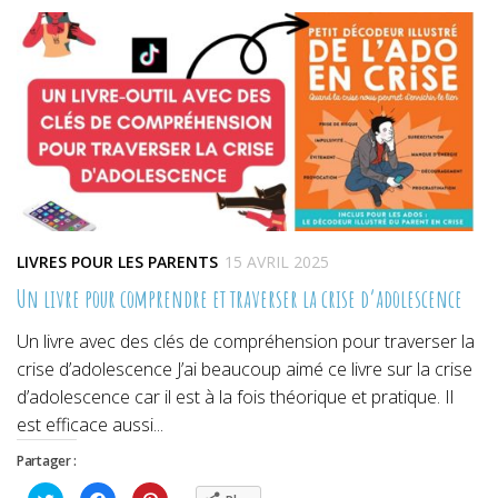
une
une
une
nouvelle
nouvelle
nouvelle
fenêtre)
fenêtre)
fenêtre)
LIVRES POUR LES PARENTS
15 AVRIL 2025
Un livre pour comprendre et traverser la crise d’adolescence
Un livre avec des clés de compréhension pour traverser la
crise d’adolescence J’ai beaucoup aimé ce livre sur la crise
d’adolescence car il est à la fois théorique et pratique. Il
est efficace aussi...
Partager :
Cliquez
Cliquez
Cliquez