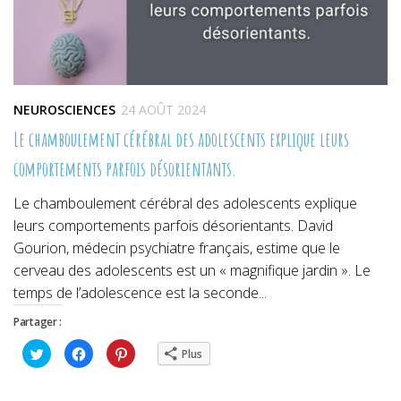
NEUROSCIENCES
24 AOÛT 2024
Le chamboulement cérébral des adolescents explique leurs
comportements parfois désorientants.
Le chamboulement cérébral des adolescents explique
leurs comportements parfois désorientants. David
Gourion, médecin psychiatre français, estime que le
cerveau des adolescents est un « magnifique jardin ». Le
temps de l’adolescence est la seconde...
Partager :
Cliquez
Cliquez
Cliquez
Plus
pour
pour
pour
partager
partager
partager
sur
sur
sur
Twitter(ouvre
Facebook(ouvre
Pinterest(ouvre