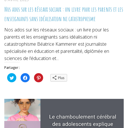
Nos ados sur les réseaux sociaux : un livre pour les parents et les
enseignants sans idéalisation ni catastrophisme
Nos ados sur les réseaux sociaux : un livre pour les
parents et les enseignants sans idéalisation ni
catastrophisme Béatrice Kammerer est journaliste
spécialisée en éducation et parentalité, diplômée en
sciences de l’éducation et...
Partager :
Cliquez
Cliquez
Cliquez
Plus
pour
pour
pour
partager
partager
partager
sur
sur
sur
Twitter(ouvre
Facebook(ouvre
Pinterest(ouvre
dans
dans
dans
une
une
une
nouvelle
nouvelle
nouvelle
fenêtre)
fenêtre)
fenêtre)