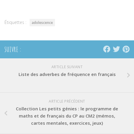
Twitter(ouvre
Facebook(ouvre
Pinterest(ouvre
dans
dans
dans
une
une
une
nouvelle
nouvelle
nouvelle
fenêtre)
fenêtre)
fenêtre)
Étiquettes :
adolescence
SUIVRE :
ARTICLE SUIVANT
Liste des adverbes de fréquence en français
ARTICLE PRÉCÉDENT
Collection Les petits génies : le programme de
maths et de français du CP au CM2 (mémos,
cartes mentales, exercices, jeux)