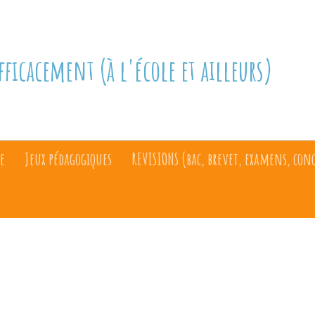
fficacement (à l'école et ailleurs)
e
Jeux pédagogiques
REVISIONS (bac, brevet, examens, con