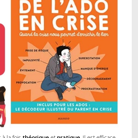
 à la fois
théorique
et
pratique
. Il est efficace