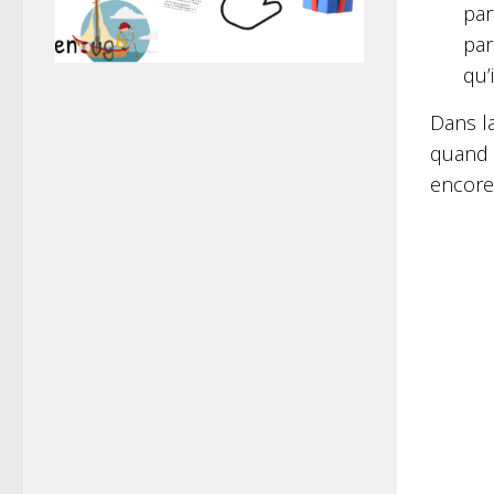
par
par
qu’
Dans l
quand i
encore 