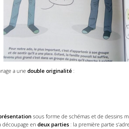
vrage a une
double originalité
:
présentation
sous forme de schémas et de dessins met
n découpage en
deux parties
: la première partie s’ad