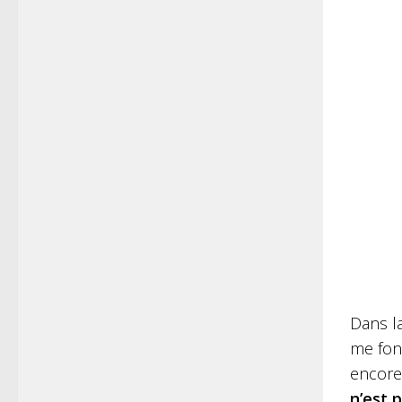
Dans l
me font
encore 
n’est 