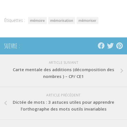
Twitter(ouvre
Facebook(ouvre
Pinterest(ouvre
dans
dans
dans
une
une
une
nouvelle
nouvelle
nouvelle
fenêtre)
fenêtre)
fenêtre)
Étiquettes :
mémoire
mémorisation
mémoriser
SUIVRE :
ARTICLE SUIVANT
Carte mentale des additions (décomposition des
nombres ) – CP/ CE1
ARTICLE PRÉCÉDENT
Dictée de mots : 3 astuces utiles pour apprendre
l’orthographe des mots outils invariables