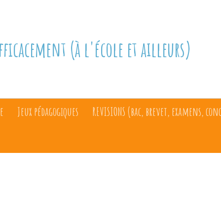
fficacement (à l'école et ailleurs)
e
Jeux pédagogiques
REVISIONS (bac, brevet, examens, con