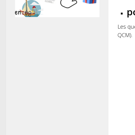
p
Les qu
QCM).