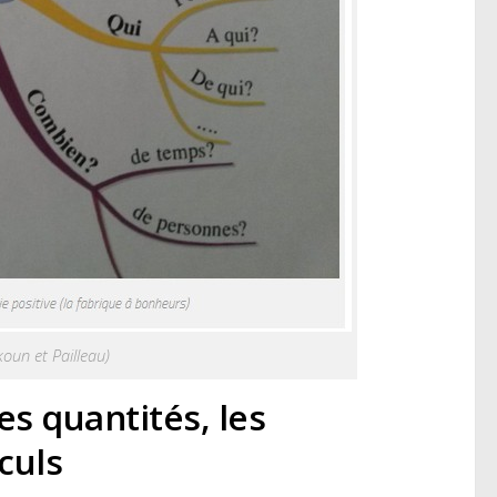
koun et Pailleau)
es quantités, les
culs