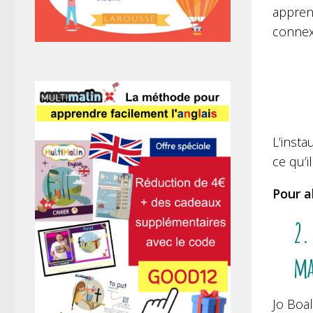
appren
connex
L’insta
ce qu’i
Pour al
2.
ma
Jo Boal