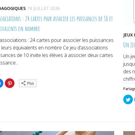
ÉDAGOGIQUES
18 JUILLET 2026
ssociations : 24 cartes pour associer les puissances de 10 et
uivalents en nombre
JEUX
associations : 24 cartes pour associer les puissances
Un je
 leurs équivalents en nombre Ce jeu d’associations
sances de 10 invite les élèves à associer deux cartes
Un je
issance...
jusqu
des n
chiffr
ez
Cliquez
Cliquez
Plus
pour
pour
Partage
ger
partager
partager
sur
sur
er(ouvre
Facebook(ouvre
Pinterest(ouvre
Cl
dans
dans
po
une
une
pa
lle
nouvelle
nouvelle
su
re)
fenêtre)
fenêtre)
Tw
da
un
no
fe