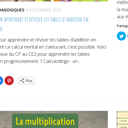
métho
la ma
ÉDAGOGIQUES
9 DÉCEMBRE 2025
aux é
our apprendre et réviser les tables d’addition en
Partage
nt
Cl
po
our apprendre et réviser les tables d’addition en
pa
su
t Le calcul mental en s’amusant, c’est possible. Voici
Tw
da
 jeux du CP au CE2 pour apprendre les tables
un
no
on progressivement. 1.Calculodingo : un...
fe
ez
Cliquez
Cliquez
Plus
pour
pour
ger
partager
partager
sur
sur
er(ouvre
Facebook(ouvre
Pinterest(ouvre
dans
dans
une
une
lle
nouvelle
nouvelle
re)
fenêtre)
fenêtre)