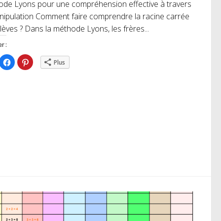
de Lyons pour une compréhension effective à travers
nipulation Comment faire comprendre la racine carrée
lèves ? Dans la méthode Lyons, les frères...
r :
iquez
Cliquez
Cliquez
Plus
ur
pour
pour
rtager
partager
partager
r
sur
sur
itter(ouvre
Facebook(ouvre
Pinterest(ouvre
ns
dans
dans
e
une
une
uvelle
nouvelle
nouvelle
nêtre)
fenêtre)
fenêtre)