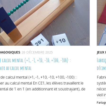
ÉDAGOGIQUES
26 DÉCEMBRE 2025
JEUX
e calcul mental (+1, -1, +10, -10, +100, -100) :
Fabri
ner au calcul mental
décim
de calcul mental (+1, -1, +10, -10, +100, -100) :
Fabri
ner au calcul mental En CE1, les élèves travaillent le
systè
ental de 1 en 1 (en additionnant et soustrayant), de
néces
vieil 
Partage