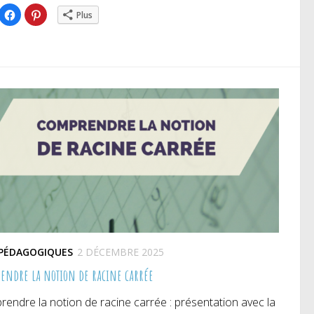
iquez
Cliquez
Cliquez
Plus
ur
pour
pour
rtager
partager
partager
r
sur
sur
itter(ouvre
Facebook(ouvre
Pinterest(ouvre
ns
dans
dans
e
une
une
uvelle
nouvelle
nouvelle
nêtre)
fenêtre)
fenêtre)
 PÉDAGOGIQUES
2 DÉCEMBRE 2025
endre la notion de racine carrée
endre la notion de racine carrée : présentation avec la