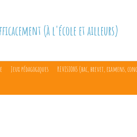
fficacement (à l'école et ailleurs)
e
Jeux pédagogiques
REVISIONS (bac, brevet, examens, con