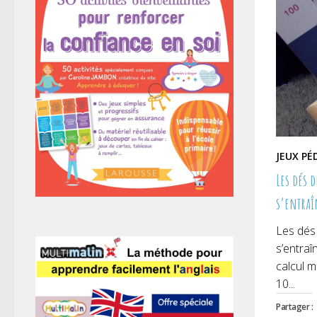
JEUX P
Les dés d
s’entraî
Les dés 
s’entraî
calcul m
10...
Partager :