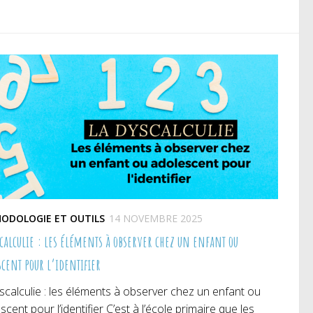
e
une
une
uvelle
nouvelle
nouvelle
nêtre)
fenêtre)
fenêtre)
ODOLOGIE ET OUTILS
14 NOVEMBRE 2025
scalculie : les éléments à observer chez un enfant ou
scent pour l’identifier
scalculie : les éléments à observer chez un enfant ou
scent pour l’identifier C’est à l’école primaire que les