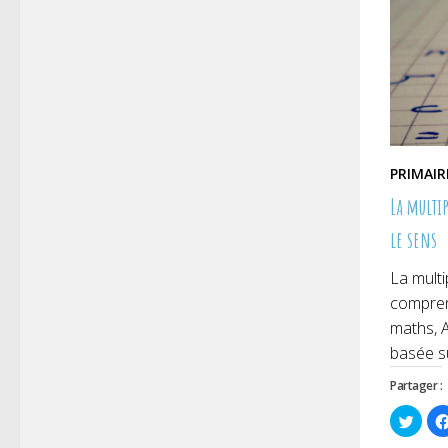
PRIMAIR
La multi
le sens
La multi
comprend
maths, 
basée su
Partager :
Cliqu
pour
parta