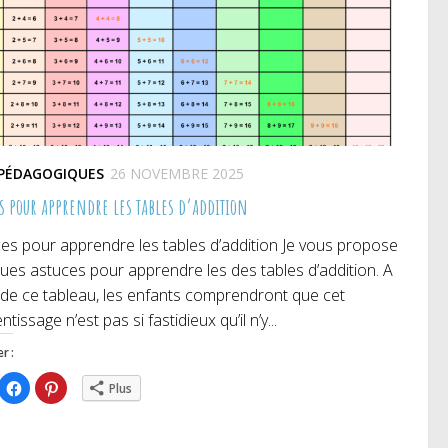
 PÉDAGOGIQUES
26 NOVEMBRE 2025
es pour apprendre les tables d’addition
es pour apprendre les tables d’addition Je vous propose
ues astuces pour apprendre les des tables d’addition. A
e de ce tableau, les enfants comprendront que cet
tissage n’est pas si fastidieux qu’il n’y...
r :
iquez
Cliquez
Cliquez
Plus
ur
pour
pour
rtager
partager
partager
r
sur
sur
itter(ouvre
Facebook(ouvre
Pinterest(ouvre
ns
dans
dans