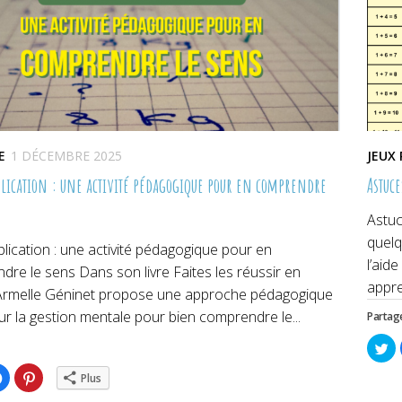
E
1 DÉCEMBRE 2025
JEUX
plication : une activité pédagogique pour en comprendre
Astuc
Astuc
quelq
plication : une activité pédagogique pour en
l’aid
re le sens Dans son livre Faites les réussir en
appren
Armelle Géninet propose une approche pédagogique
r la gestion mentale pour bien comprendre le...
Partage
Cl
po
pa
ez
Cliquez
Cliquez
su
Plus
pour
pour
Tw
ger
partager
partager
da