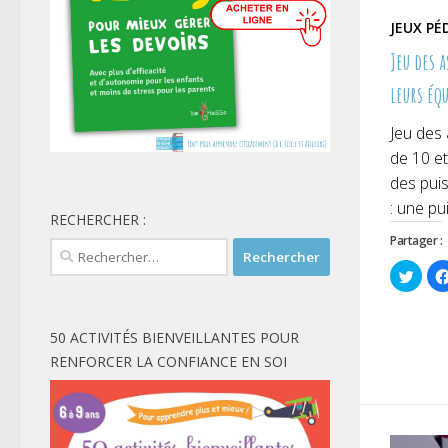
JEUX P
Jeu des a
leurs éq
Jeu des 
de 10 et
des puis
: une pu
RECHERCHER :
Partager :
Rechercher :
Cliqu
pour
parta
sur
Twitt
dans
50 ACTIVITÉS BIENVEILLANTES POUR
une
nouve
RENFORCER LA CONFIANCE EN SOI
fenêt