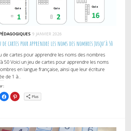
 PÉDAGOGIQUES
9 JANVIER 2026
u de cartes pour apprendre les noms des nombres jusqu’à 50
u de cartes pour apprendre les noms des nombres
’à 50 Voici un jeu de cartes pour apprendre les noms
ombres en langue française, ainsi que leur écriture
ée de 1 à...
r :
iquez
Cliquez
Cliquez
Plus
ur
pour
pour
rtager
partager
partager
r
sur
sur
itter(ouvre
Facebook(ouvre
Pinterest(ouvre
ns
dans
dans
e
une
une
uvelle
nouvelle
nouvelle
nêtre)
fenêtre)
fenêtre)