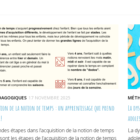
sur
sur
un
er(ouvre
Facebook(ouvre
Pinterest(ouvre
no
dans
dans
fe
une
une
lle
nouvelle
nouvelle
re)
fenêtre)
fenêtre)
ÉDAGOGIQUES
17 NOVEMBRE 2025
MÉTH
ition de la notion de temps : un apprentissage qui prend
La dy
 !
adole
des étapes dans l’acquisition de la notion de temps
La dy
sont les étapes de l’acquisition de la notion de temps
adole