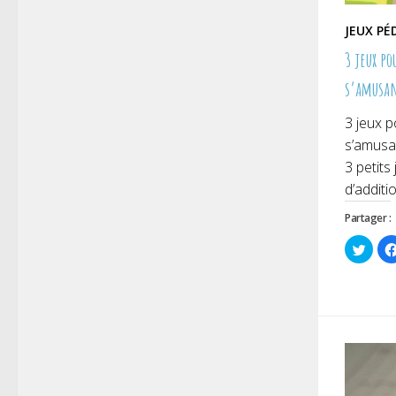
JEUX P
3 jeux p
s’amusa
3 jeux p
s’amusan
3 petits
d’additi
Partager :
Cliqu
pour
parta
sur
Twitt
dans
une
nouve
fenêt