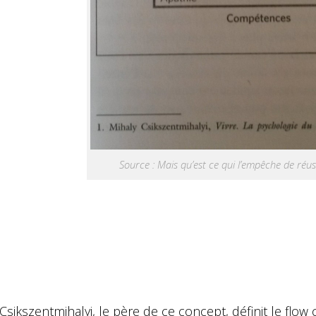
Source : Mais qu’est ce qui l’empêche de réus
Csikszentmihalyi, le père de ce concept, définit le flo