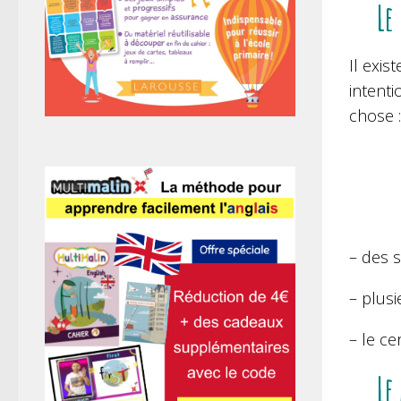
Le
Il exis
intenti
chose :
– des s
– plus
– le ce
Le