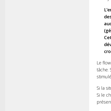
L’e
des
auc
(gé
Cet
dév
cro
Le flow
tâche.
stimulé
Si la 
Si le c
présen