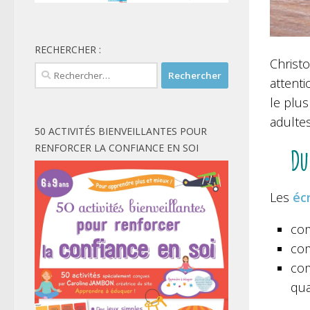
RECHERCHER :
Christo
Rechercher :
attenti
le plus
adultes
50 ACTIVITÉS BIENVEILLANTES POUR
RENFORCER LA CONFIANCE EN SOI
Du
Les
éc
com
com
com
qua