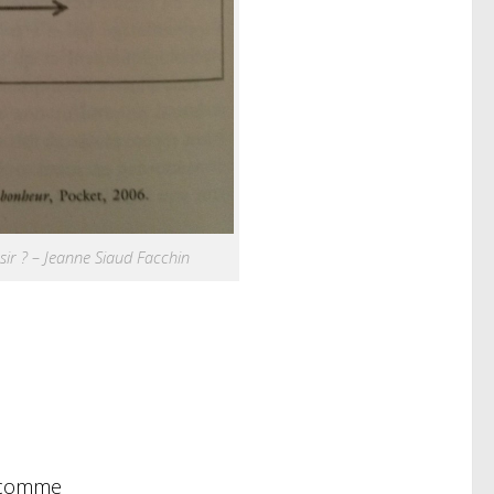
sir ? – Jeanne Siaud Facchin
w comme