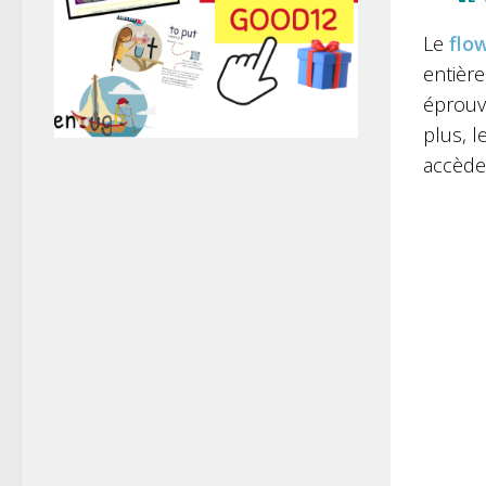
Le
flo
entièr
éprouvo
plus, l
accède 