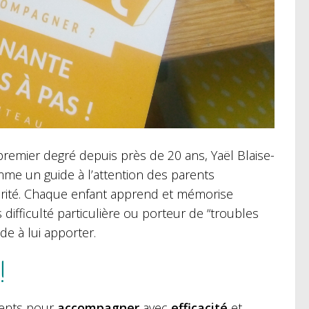
remier degré depuis près de 20 ans, Yaël Blaise-
e un guide à l’attention des parents
larité. Chaque enfant apprend et mémorise
s difficulté particulière ou porteur de “troubles
de à lui apporter.
!
arents pour
accompagner
avec
efficacité
et