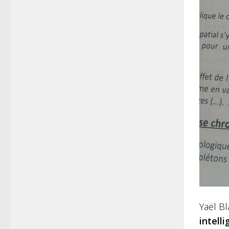
Yaël Bl
intell