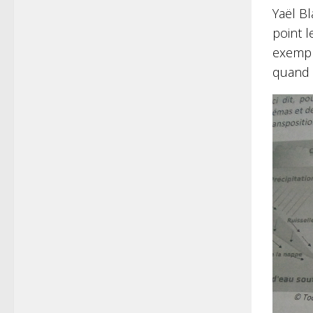
Yaël B
point l
exempl
quand 