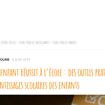
 (LIVRES UTILES)
/
LIVRES POUR LES ENSEIGNANTS
/
LIVRES POUR LES PARENTS
OLINE
·
6 JUIN 2019
nfant réussit à l’école : des outils pr
ntissages scolaires des enfants