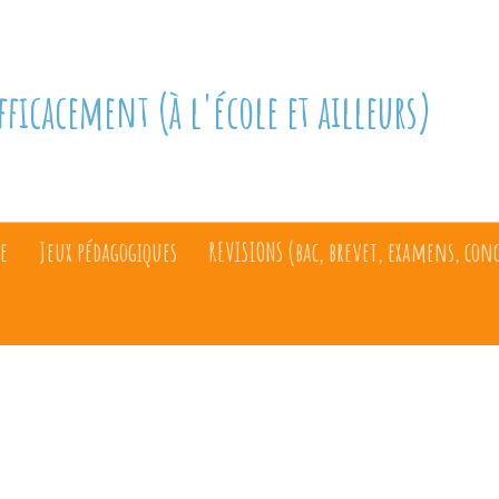
fficacement (à l'école et ailleurs)
e
Jeux pédagogiques
REVISIONS (bac, brevet, examens, con