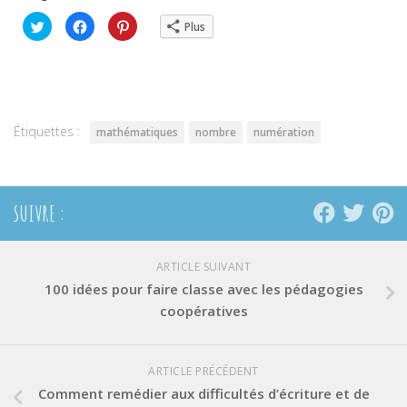
Cliquez
Cliquez
Cliquez
Plus
pour
pour
pour
partager
partager
partager
sur
sur
sur
Twitter(ouvre
Facebook(ouvre
Pinterest(ouvre
dans
dans
dans
une
une
une
nouvelle
nouvelle
nouvelle
fenêtre)
fenêtre)
fenêtre)
Étiquettes :
mathématiques
nombre
numération
SUIVRE :
ARTICLE SUIVANT
100 idées pour faire classe avec les pédagogies
coopératives
ARTICLE PRÉCÉDENT
Comment remédier aux difficultés d’écriture et de