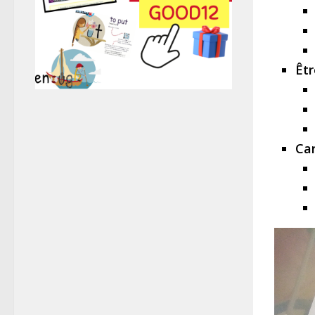
Êtr
Car