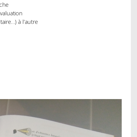
âche
évaluation
taire…) à l’autre