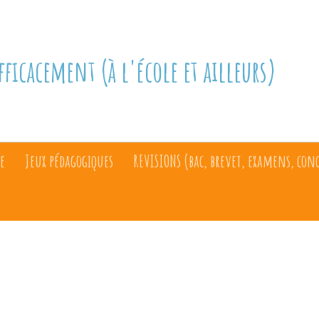
fficacement (à l'école et ailleurs)
e
Jeux pédagogiques
REVISIONS (bac, brevet, examens, con