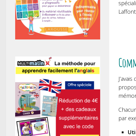
spécial
Laffont
Comme
J’avais
propose
mémoris
Chacun
par ex
Uti