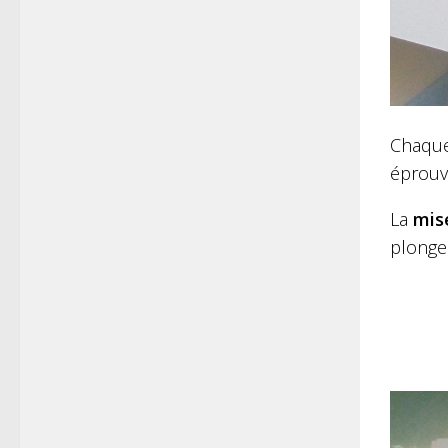
Chaque
éprouve
La
mis
plonge