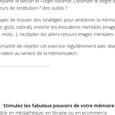
parer le dessin et l’objet observé. Observer le degré de
eurs de restitution ? des oublis ?
ayer de trouver des stratégies pour améliorer la mémoris
e, goût, odorat), enrichir les évocations mentales (ima
 mots…), multiplier les allers-retours images mentales d
conseillé de répéter cet exercice régulièrement avec div
vation au service de la mémorisation.
………………………………………..
 :
Stimulez les fabuleux pouvoirs de votre mémoire
ible en médiathèque, en librairie ou en ecommerce.