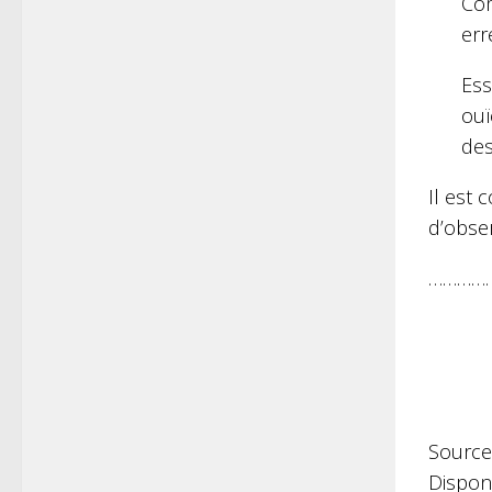
Com
err
Ess
ouï
des
Il est 
d’obser
…………
Source
Dispon