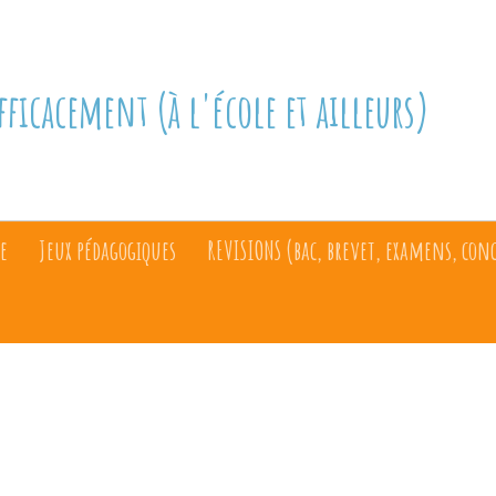
fficacement (à l'école et ailleurs)
e
Jeux pédagogiques
REVISIONS (bac, brevet, examens, con