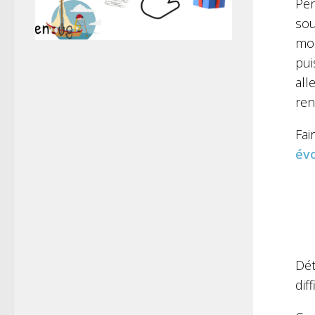
Pen
sou
mob
pui
all
ren
Fai
év
Dét
dif