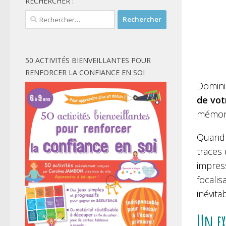
RECHERCHER :
Rechercher :
50 ACTIVITÉS BIENVEILLANTES POUR
RENFORCER LA CONFIANCE EN SOI
Domini
de vo
mémor
Quand 
traces
impress
focalis
inévita
Un ex