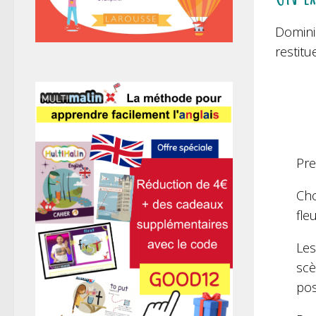
Domini
restitue
Pre
Cho
fle
Les
scè
pos