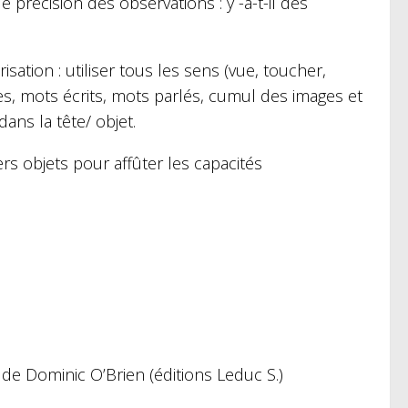
 précision des observations : y -a-t-il des
ation : utiliser tous les sens (vue, toucher,
ges, mots écrits, mots parlés, cumul des images et
ans la tête/ objet.
ers objets pour affûter les capacités
de Dominic O’Brien (éditions Leduc S.)