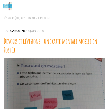
Skip to content
RÉVISIONS (BAC, BREVET, EXAMENS, CONCOURS)
PAR
CAROLINE
·
8 JUIN 2018
Devoirs et révisions : une carte mentale mobile en
Post It