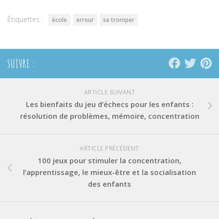
nouvelle
nouvelle
nouvelle
fenêtre)
fenêtre)
fenêtre)
Étiquettes :
école
erreur
se tromper
SUIVRE :
ARTICLE SUIVANT
Les bienfaits du jeu d’échecs pour les enfants :
résolution de problèmes, mémoire, concentration
ARTICLE PRÉCÉDENT
100 jeux pour stimuler la concentration,
l’apprentissage, le mieux-être et la socialisation
des enfants