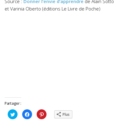
Source :
Donner l’envie d’apprendre
de Alain Sotto
et Varinia Oberto (éditions Le Livre de Poche)
Partager :
Cliquez
Cliquez
Cliquez
Plus
pour
pour
pour
partager
partager
partager
sur
sur
sur
Twitter(ouvre
Facebook(ouvre
Pinterest(ouvre
dans
dans
dans
une
une
une