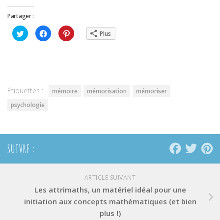
Partager :
Cliquez
Cliquez
Cliquez
Plus
pour
pour
pour
partager
partager
partager
sur
sur
sur
Twitter(ouvre
Facebook(ouvre
Pinterest(ouvre
dans
dans
dans
une
une
une
nouvelle
nouvelle
nouvelle
fenêtre)
fenêtre)
fenêtre)
Étiquettes :
mémoire
mémorisation
mémoriser
psychologie
SUIVRE :
ARTICLE SUIVANT
Les attrimaths, un matériel idéal pour une
initiation aux concepts mathématiques (et bien
plus !)