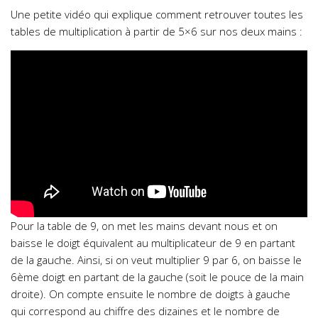
Une petite vidéo qui explique comment retrouver toutes les
tables de multiplication à partir de 5×6 sur nos deux mains :
Pour la table de 9, on met les mains devant nous et on
baisse le doigt équivalent au multiplicateur de 9 en partant
de la gauche. Ainsi, si on veut multiplier 9 par 6, on baisse le
6ème doigt en partant de la gauche (soit le pouce de la main
droite). On compte ensuite le nombre de doigts à gauche
qui correspond au chiffre des dizaines et le nombre de