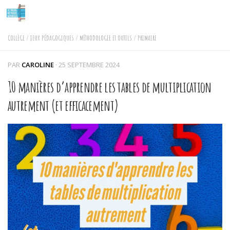
Skip to content
COLLÈGE
/
JEUX PÉDAGOGIQUES
/
MÉTHODOLOGIE ET OUTILS
/
PRIMAIRE
PAR
CAROLINE
·
25 SEPTEMBRE 2024
10 manières d’apprendre les tables de multiplication
autrement (et efficacement)