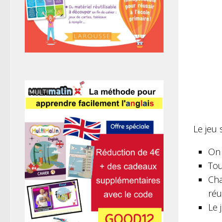
Le jeu 
On 
Tou
Cha
réu
Le 