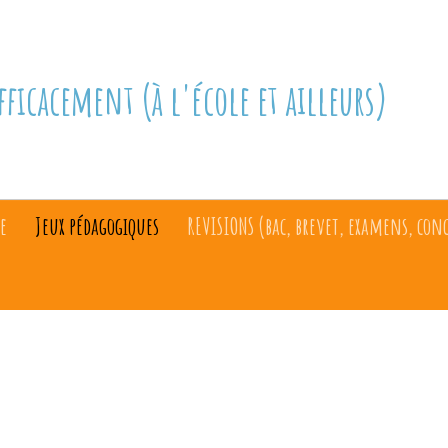
fficacement (à l'école et ailleurs)
e
Jeux pédagogiques
REVISIONS (bac, brevet, examens, con