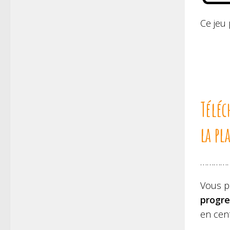
Ce jeu 
Téléc
la pla
…………
Vous p
progre
en cen