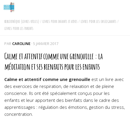
Skip to content
BIBLIOTHÈQUE (LIVRES UTILES)
/
LIVRES POUR ENFANTS ET ADOS
/
LIVRES POUR LES ENSEIGNANTS
/
LIVRES POUR LES PARENTS
PAR
CAROLINE
·
5 JANVIER 2017
Calme et attentif comme une grenouille : la
méditation et ses bienfaits pour les enfants
Calme et attentif comme une grenouille
est un livre avec
des exercices de respiration, de relaxation et de pleine
conscience. Ils ont été spécialement conçus pour les
enfants et leur apportent des bienfaits dans le cadre des
apprentissages : régulation des émotions, gestion du stress,
concentration.