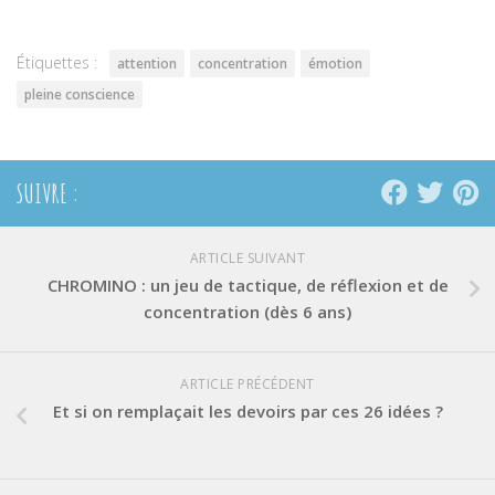
une
une
une
nouvelle
nouvelle
nouvelle
fenêtre)
fenêtre)
fenêtre)
Étiquettes :
attention
concentration
émotion
pleine conscience
SUIVRE :
ARTICLE SUIVANT
CHROMINO : un jeu de tactique, de réflexion et de
concentration (dès 6 ans)
ARTICLE PRÉCÉDENT
Et si on remplaçait les devoirs par ces 26 idées ?