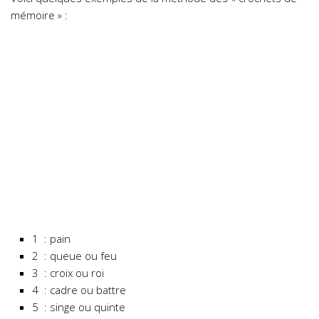
mémoire » :
1 : pain
2 : queue ou feu
3 : croix ou roi
4 : cadre ou battre
5 : singe ou quinte