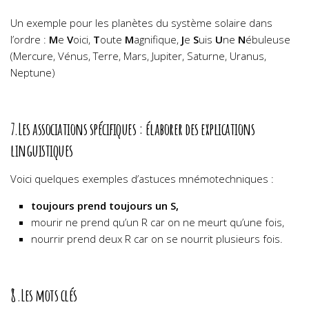
Un exemple pour les planètes du système solaire dans
l’ordre :
M
e
V
oici,
T
oute
M
agnifique,
J
e
S
uis
U
ne
N
ébuleuse
(Mercure, Vénus, Terre, Mars, Jupiter, Saturne, Uranus,
Neptune)
7.Les associations spécifiques :
élaborer des explications
linguistiques
Voici quelques exemples d’astuces mnémotechniques :
toujours prend toujours un S,
mourir ne prend qu’un R car on ne meurt qu’une fois,
nourrir prend deux R car on se nourrit plusieurs fois.
8.Les mots clés