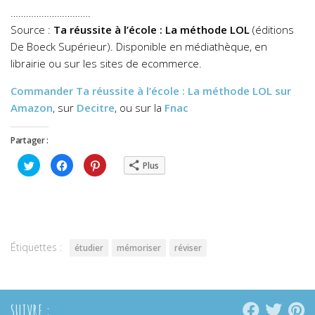
………………………….
Source :
Ta réussite à l’école : La méthode LOL
(éditions
De Boeck Supérieur). Disponible en médiathèque, en
librairie ou sur les sites de ecommerce.
Commander
Ta réussite à l’école : La méthode LOL
sur
Amazon
, sur
Decitre
, ou sur la
Fnac
Partager :
Cliquez
Cliquez
Cliquez
Plus
pour
pour
pour
partager
partager
partager
sur
sur
sur
Twitter(ouvre
Facebook(ouvre
Pinterest(ouvre
dans
dans
dans
une
une
une
nouvelle
nouvelle
nouvelle
fenêtre)
fenêtre)
fenêtre)
Étiquettes :
étudier
mémoriser
réviser
SUIVRE :