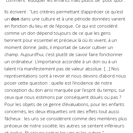
“comment” éduquer les enfants mais plutôt de “pour quoi”.
Ils écrivent : “Les critères permettant d’apprécier ce qu’est
un
don
dans une culture et à une période données varient
en fonction du lieu et de l’époque. Ce qui est considéré
comme un don dépend toujours de ce que les gens
tiennent pour essentiel et précieux là où ils vivent, à un
moment donné. Jadis, il importait de savoir cultiver un
champ. Aujourd’hui, c’est plutôt de savoir faire fonctionner
un ordinateur. L’importance accordée à un don ou à un
talent n’a manifestement pas de valeur absolue. […] Nos
représentations sont à revoir et nous devons d’abord nous
poser cette question : quelle est l’incidence de notre
conception du don ainsi marquée par l’esprit du temps, sur
ceux que nous estimons par conséquent doués ou pas ?
Pour les objets de ce genre d’évaluations, pour les enfants
concernés, les deux étiquettes ont des effets tout aussi
fâcheux : les uns se considèrent comme des membres plus
précieux de notre société; les autres se sentent inférieurs
et exclus. Et cela ne sert ni les uns ni les autres.”.