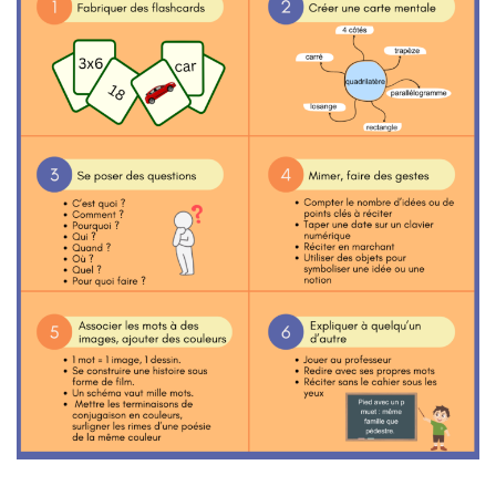
………………………