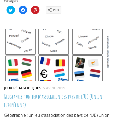
Partager :
Cliquez
Cliquez
Cliquez
Plus
pour
pour
pour
partager
partager
partager
sur
sur
sur
Twitter(ouvre
Facebook(ouvre
Pinterest(ouvre
dans
dans
dans
une
une
une
nouvelle
nouvelle
nouvelle
fenêtre)
fenêtre)
fenêtre)
JEUX PÉDAGOGIQUES
5 AVRIL 2019
Géographie : un jeu d’association des pays de l’UE (Union
Européenne)
Géographie : un jeu d’association des pays de l’UE (Union