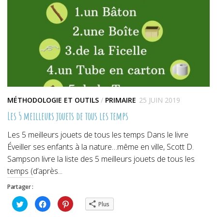
fenêtre)
fenêtre)
fenêtre)
MÉTHODOLOGIE ET OUTILS
/
PRIMAIRE
25 JUIN 2019
Les 5 meilleurs jouets de tous les temps
Les 5 meilleurs jouets de tous les temps Dans le livre
Éveiller ses enfants à la nature…même en ville, Scott D.
Sampson livre la liste des 5 meilleurs jouets de tous les
temps (d’après...
Partager :
Cliquez
Cliquez
Cliquez
Plus
pour
pour
pour
partager
partager
partager