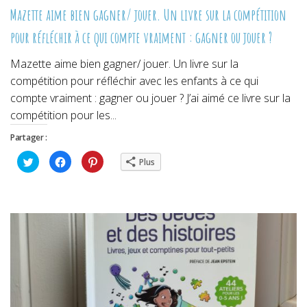
Mazette aime bien gagner/ jouer. Un livre sur la compétition
pour réfléchir à ce qui compte vraiment : gagner ou jouer ?
Mazette aime bien gagner/ jouer. Un livre sur la
compétition pour réfléchir avec les enfants à ce qui
compte vraiment : gagner ou jouer ? J’ai aimé ce livre sur la
compétition pour les...
Partager :
Cliquez
Cliquez
Cliquez
Plus
pour
pour
pour
partager
partager
partager
sur
sur
sur
Twitter(ouvre
Facebook(ouvre
Pinterest(ouvre
dans
dans
dans
une
une
une
nouvelle
nouvelle
nouvelle
fenêtre)
fenêtre)
fenêtre)