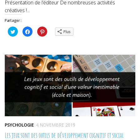
Présentation de l’éditeur De nombreuses activités
créatives !...
Partager :
Cliquez
Cliquez
Cliquez
Plus
pour
pour
pour
partager
partager
partager
sur
sur
sur
Twitter(ouvre
Facebook(ouvre
Pinterest(ouvre
dans
dans
dans
une
une
une
nouvelle
nouvelle
nouvelle
fenêtre)
fenêtre)
fenêtre)
PSYCHOLOGIE
4 NOVEMBRE 2019
Les jeux sont des outils de développement cognitif et social