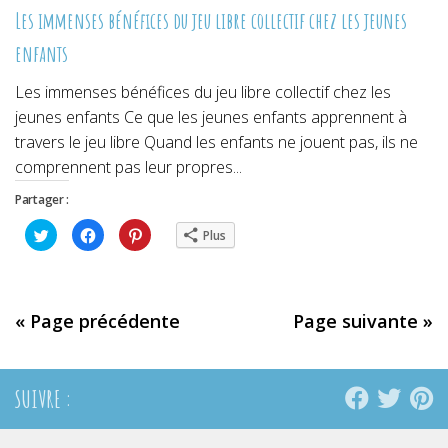
Les immenses bénéfices du jeu libre collectif chez les jeunes
enfants
Les immenses bénéfices du jeu libre collectif chez les
jeunes enfants Ce que les jeunes enfants apprennent à
travers le jeu libre Quand les enfants ne jouent pas, ils ne
comprennent pas leur propres...
Partager :
Cliquez
Cliquez
Cliquez
Plus
pour
pour
pour
partager
partager
partager
sur
sur
sur
Twitter(ouvre
Facebook(ouvre
Pinterest(ouvre
dans
dans
dans
une
une
une
nouvelle
nouvelle
nouvelle
« Page précédente
Page suivante »
fenêtre)
fenêtre)
fenêtre)
SUIVRE :