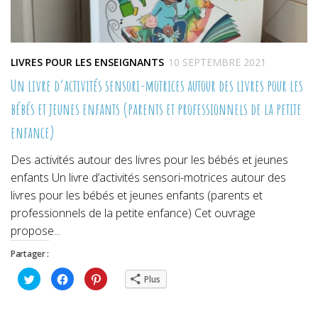
LIVRES POUR LES ENSEIGNANTS
10 SEPTEMBRE 2021
Un livre d’activités sensori-motrices autour des livres pour les
bébés et jeunes enfants (parents et professionnels de la petite
enfance)
Des activités autour des livres pour les bébés et jeunes
enfants Un livre d’activités sensori-motrices autour des
livres pour les bébés et jeunes enfants (parents et
professionnels de la petite enfance) Cet ouvrage
propose...
Partager :
Cliquez
Cliquez
Cliquez
Plus
pour
pour
pour
partager
partager
partager
sur
sur
sur
Twitter(ouvre
Facebook(ouvre
Pinterest(ouvre