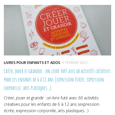
dans
dans
dans
une
une
une
nouvelle
nouvelle
nouvelle
fenêtre)
fenêtre)
fenêtre)
LIVRES POUR ENFANTS ET ADOS
4 FÉVRIER 2021
Créer, jouer et grandir : un livre futé avec 60 activités créatives
pour les enfants de 6 à 12 ans (expression écrite, expression
corporelle, arts plastiques…)
Créer, jouer et grandir : un livre futé avec 60 activités
créatives pour les enfants de 6 à 12 ans (expression
écrite, expression corporelle, arts plastiques…)