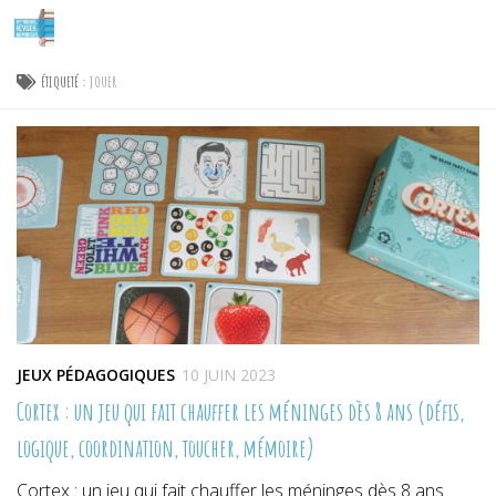
Skip to content
ÉTIQUETÉ :
JOUER
JEUX PÉDAGOGIQUES
10 JUIN 2023
Cortex : un jeu qui fait chauffer les méninges dès 8 ans (défis,
logique, coordination, toucher, mémoire)
Cortex : un jeu qui fait chauffer les méninges dès 8 ans