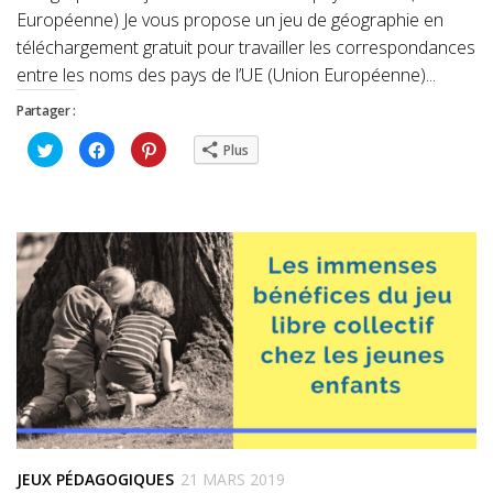
Européenne) Je vous propose un jeu de géographie en
téléchargement gratuit pour travailler les correspondances
entre les noms des pays de l’UE (Union Européenne)...
Partager :
Cliquez
Cliquez
Cliquez
Plus
pour
pour
pour
partager
partager
partager
sur
sur
sur
Twitter(ouvre
Facebook(ouvre
Pinterest(ouvre
dans
dans
dans
une
une
une
nouvelle
nouvelle
nouvelle
fenêtre)
fenêtre)
fenêtre)
JEUX PÉDAGOGIQUES
21 MARS 2019