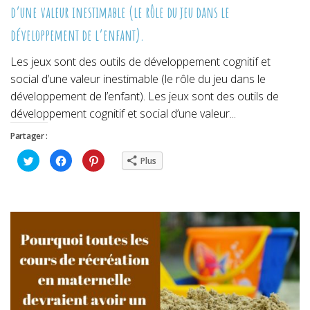
d’une valeur inestimable (le rôle du jeu dans le
développement de l’enfant).
Les jeux sont des outils de développement cognitif et
social d’une valeur inestimable (le rôle du jeu dans le
développement de l’enfant). Les jeux sont des outils de
développement cognitif et social d’une valeur...
Partager :
Cliquez
Cliquez
Cliquez
Plus
pour
pour
pour
partager
partager
partager
sur
sur
sur
Twitter(ouvre
Facebook(ouvre
Pinterest(ouvre
dans
dans
dans
une
une
une
nouvelle
nouvelle
nouvelle
fenêtre)
fenêtre)
fenêtre)