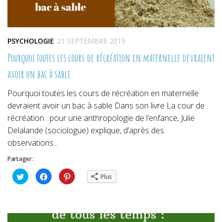
PSYCHOLOGIE
21 SEPTEMBRE 2019
Pourquoi toutes les cours de récréation en maternelle devraient
avoir un bac à sable
Pourquoi toutes les cours de récréation en maternelle
devraient avoir un bac à sable Dans son livre La cour de
récréation : pour une anthropologie de l’enfance, Julie
Delalande (sociologue) explique, d’après des
observations...
Partager :
Cliquez
Cliquez
Cliquez
Plus
pour
pour
pour
partager
partager
partager
sur
sur
sur
Twitter(ouvre
Facebook(ouvre
Pinterest(ouvre
dans
dans
dans
une
une
une
nouvelle
nouvelle
nouvelle