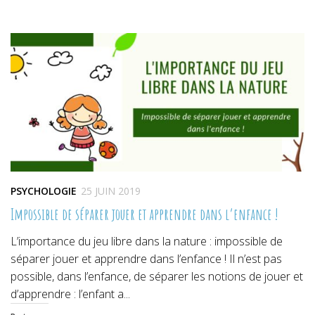
sur
sur
sur
Twitter(ouvre
Facebook(ouvre
Pinterest(ouvre
dans
dans
dans
une
une
une
nouvelle
nouvelle
nouvelle
fenêtre)
fenêtre)
fenêtre)
PSYCHOLOGIE
25 JUIN 2019
Impossible de séparer jouer et apprendre dans l’enfance !
L’importance du jeu libre dans la nature : impossible de
séparer jouer et apprendre dans l’enfance ! Il n’est pas
possible, dans l’enfance, de séparer les notions de jouer et
d’apprendre : l’enfant a...