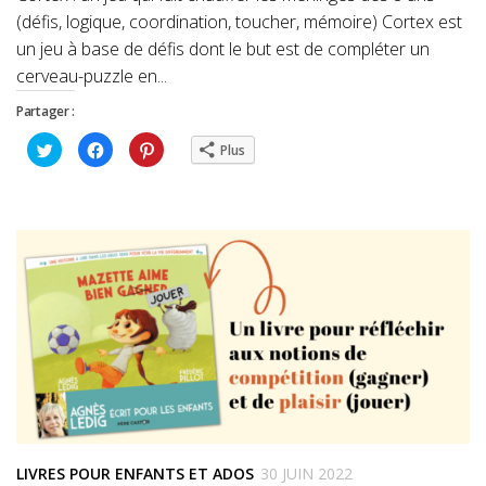
(défis, logique, coordination, toucher, mémoire) Cortex est
un jeu à base de défis dont le but est de compléter un
cerveau-puzzle en...
Partager :
Cliquez
Cliquez
Cliquez
Plus
pour
pour
pour
partager
partager
partager
sur
sur
sur
Twitter(ouvre
Facebook(ouvre
Pinterest(ouvre
dans
dans
dans
une
une
une
nouvelle
nouvelle
nouvelle
fenêtre)
fenêtre)
fenêtre)
LIVRES POUR ENFANTS ET ADOS
30 JUIN 2022