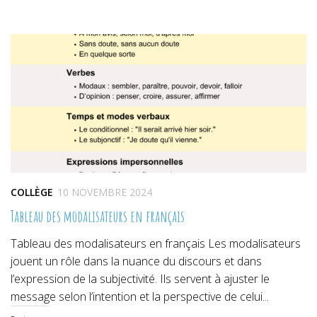
sur
sur
sur
Twitter(ouvre
Facebook(ouvre
Pinterest(ouvre
dans
dans
dans
une
une
une
nouvelle
nouvelle
nouvelle
fenêtre)
fenêtre)
fenêtre)
COLLÈGE
10 NOVEMBRE 2024
Tableau des modalisateurs en français
Tableau des modalisateurs en français Les modalisateurs
jouent un rôle dans la nuance du discours et dans
l’expression de la subjectivité. Ils servent à ajuster le
message selon l’intention et la perspective de celui...