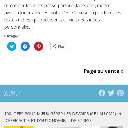
remplacer les mots passe-partout (faire, être, mettre,
avoir…) Jouer avec les mots, c’est s’amuser à produire des
textes riches, qui traduisent au mieux des idées
personnelles...
Partager :
Cliquez
Cliquez
Cliquez
Plus
pour
pour
pour
partager
partager
partager
sur
sur
sur
Twitter(ouvre
Facebook(ouvre
Pinterest(ouvre
dans
dans
dans
une
une
une
nouvelle
nouvelle
nouvelle
Page suivante »
fenêtre)
fenêtre)
fenêtre)
SUIVRE :
100 IDÉES POUR MIEUX GÉRER LES DEVOIRS (CE1 AU CM2) : +
D’EFFICACITÉ ET D’AUTONOMIE, – DE STRESS