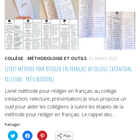
COLLÈGE
/
MÉTHODOLOGIE ET OUTILS
23 MARS 2025
Livret méthode pour rédiger en français au collège (rédaction,
relecture, présentation)
Livret méthode pour rédiger en français au collège
(rédaction, relecture, présentation) Je vous propose un
outil pour aider les collégiens à suivre les étapes de la
méthode pour rédiger en français. Le rappel des...
Partager :
Cliquez
Cliquez
Cliquez
Plus
pour
pour
pour