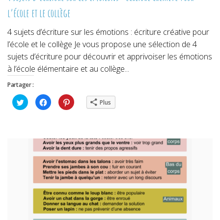
l’école et le collège
4 sujets d’écriture sur les émotions : écriture créative pour
l’école et le collège Je vous propose une sélection de 4
sujets d’écriture pour découvrir et apprivoiser les émotions
à l’école élémentaire et au collège...
Partager :
Cliquez
Cliquez
Cliquez
Plus
pour
pour
pour
partager
partager
partager
sur
sur
sur
Twitter(ouvre
Facebook(ouvre
Pinterest(ouvre
dans
dans
dans
une
une
une
nouvelle
nouvelle
nouvelle
fenêtre)
fenêtre)
fenêtre)