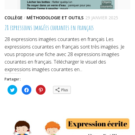
COLLÈGE
/
MÉTHODOLOGIE ET OUTILS
29 JANVIER 2025
28 expressions imagées courantes en français
28 expressions imagées courantes en français Les
expressions courantes en français sont très imagées. Je
vous propose une fiche avec 28 expressions imagées
courantes en français. Télécharger le visuel des
expressions imagées courantes en...
Partager :
Cliquez
Cliquez
Cliquez
Plus
pour
pour
pour
partager
partager
partager
sur
sur
sur
Twitter(ouvre
Facebook(ouvre
Pinterest(ouvre
dans
dans
dans
une
une
une
nouvelle
nouvelle
nouvelle
fenêtre)
fenêtre)
fenêtre)