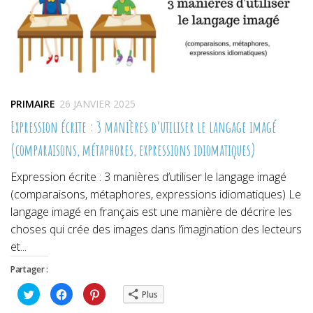
PRIMAIRE
26 JANVIER 2025
Expression écrite : 3 manières d’utiliser le langage imagé
(comparaisons, métaphores, expressions idiomatiques)
Expression écrite : 3 manières d’utiliser le langage imagé
(comparaisons, métaphores, expressions idiomatiques) Le
langage imagé en français est une manière de décrire les
choses qui crée des images dans l’imagination des lecteurs
et...
Partager :
Cliquez
Cliquez
Cliquez
Plus
pour
pour
pour
partager
partager
partager