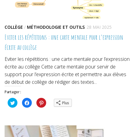
COLLÈGE
/
MÉTHODOLOGIE ET OUTILS
28 MAI 2025
Eviter les répétitions : une carte mentale pour l’expression
écrite au collège
Eviter les répétitions : une carte mentale pour l’expression
écrite au collège Cette carte mentale pour servir de
support pour l’expression écrite et permettre aux élèves
de début de collège de rédiger des textes...
Partager :
Cliquez
Cliquez
Cliquez
Plus
pour
pour
pour
partager
partager
partager
sur
sur
sur
Twitter(ouvre
Facebook(ouvre
Pinterest(ouvre
dans
dans
dans
une
une
une
nouvelle
nouvelle
nouvelle
fenêtre)
fenêtre)
fenêtre)