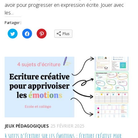
avoir pour progresser en expression écrite. Jouer avec
les...
Partager :
Cliquez
Cliquez
Cliquez
Plus
pour
pour
pour
partager
partager
partager
sur
sur
sur
Twitter(ouvre
Facebook(ouvre
Pinterest(ouvre
dans
dans
dans
une
une
une
nouvelle
nouvelle
nouvelle
fenêtre)
fenêtre)
fenêtre)
JEUX PÉDAGOGIQUES
25 FÉVRIER 2025
4 sujets d’écriture sur les émotions : écriture créative pour