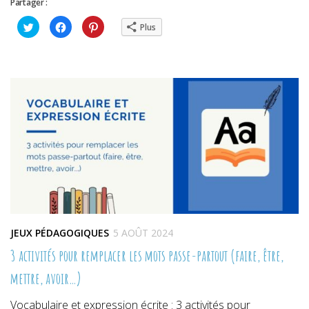
Partager :
Cliquez
Cliquez
Cliquez
Plus
pour
pour
pour
partager
partager
partager
sur
sur
sur
Twitter(ouvre
Facebook(ouvre
Pinterest(ouvre
dans
dans
dans
une
une
une
nouvelle
nouvelle
nouvelle
fenêtre)
fenêtre)
fenêtre)
JEUX PÉDAGOGIQUES
5 AOÛT 2024
3 activités pour remplacer les mots passe-partout (faire, être,
mettre, avoir…)
Vocabulaire et expression écrite : 3 activités pour