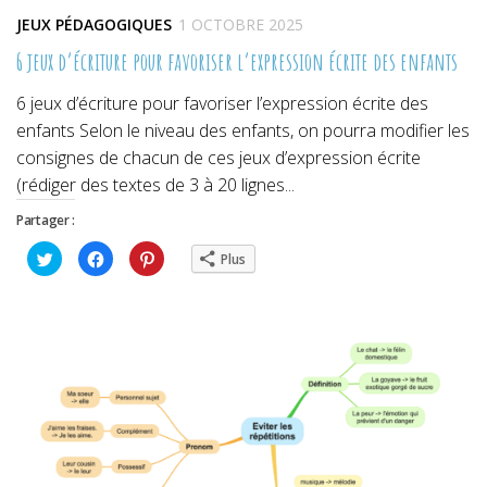
JEUX PÉDAGOGIQUES
1 OCTOBRE 2025
6 jeux d’écriture pour favoriser l’expression écrite des enfants
6 jeux d’écriture pour favoriser l’expression écrite des
enfants Selon le niveau des enfants, on pourra modifier les
consignes de chacun de ces jeux d’expression écrite
(rédiger des textes de 3 à 20 lignes...
Partager :
Cliquez
Cliquez
Cliquez
Plus
pour
pour
pour
partager
partager
partager
sur
sur
sur
Twitter(ouvre
Facebook(ouvre
Pinterest(ouvre
dans
dans
dans
une
une
une
nouvelle
nouvelle
nouvelle
fenêtre)
fenêtre)
fenêtre)