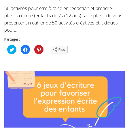
50 activités pour être à l’aise en rédaction et prendre
plaisir à écrire (enfants de 7 à 12 ans) J’ai le plaisir de vous
présenter un cahier de 50 activités créatives et ludiques
pour...
Partager :
Cliquez
Cliquez
Cliquez
Plus
pour
pour
pour
partager
partager
partager
sur
sur
sur
Twitter(ouvre
Facebook(ouvre
Pinterest(ouvre
dans
dans
dans
une
une
une
nouvelle
nouvelle
nouvelle
fenêtre)
fenêtre)
fenêtre)