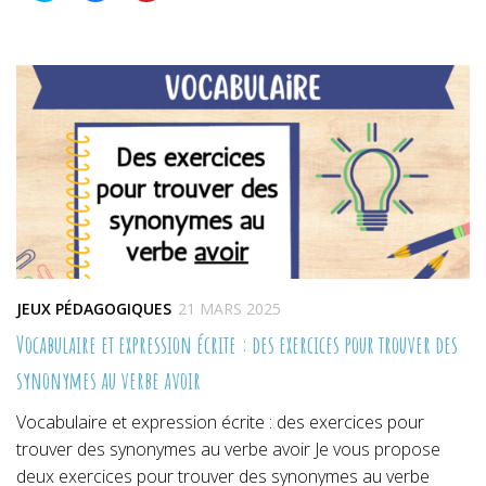
partager
partager
partager
sur
sur
sur
Twitter(ouvre
Facebook(ouvre
Pinterest(ouvre
dans
dans
dans
une
une
une
nouvelle
nouvelle
nouvelle
fenêtre)
fenêtre)
fenêtre)
JEUX PÉDAGOGIQUES
21 MARS 2025
Vocabulaire et expression écrite : des exercices pour trouver des
synonymes au verbe avoir
Vocabulaire et expression écrite : des exercices pour
trouver des synonymes au verbe avoir Je vous propose
deux exercices pour trouver des synonymes au verbe